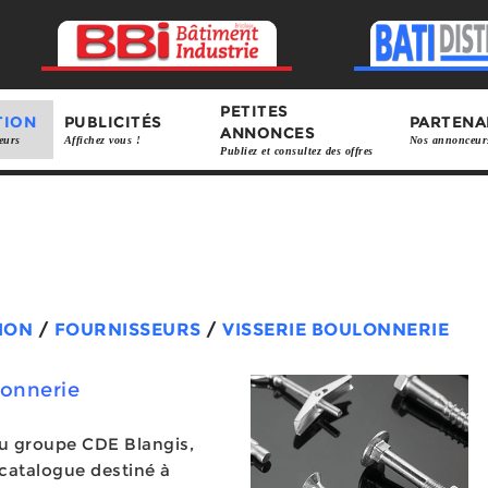
PETITES
TION
PUBLICITÉS
PARTENA
ANNONCES
eurs
Affichez vous !
Nos annonceur
Publiez et consultez des offres
ION
/
FOURNISSEURS
/
VISSERIE BOULONNERIE
lonnerie
du groupe CDE Blangis,
 catalogue destiné à