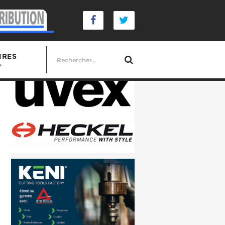
IRES
s