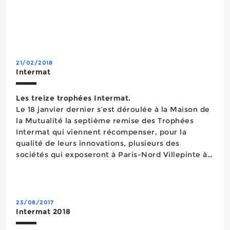
21/02/2018
Intermat
Les treize trophées Intermat.
Le 18 janvier dernier s’est déroulée à la Maison de
la Mutualité la septième remise des Trophées
Intermat qui viennent récompenser, pour la
qualité de leurs innovations, plusieurs des
sociétés qui exposeront à Paris-Nord Villepinte à
partir du 23 avril prochain. Ouverte par Isabelle
Alfano, directrice du salon Intermat et Alain
Cavagné,...
23/08/2017
Intermat 2018