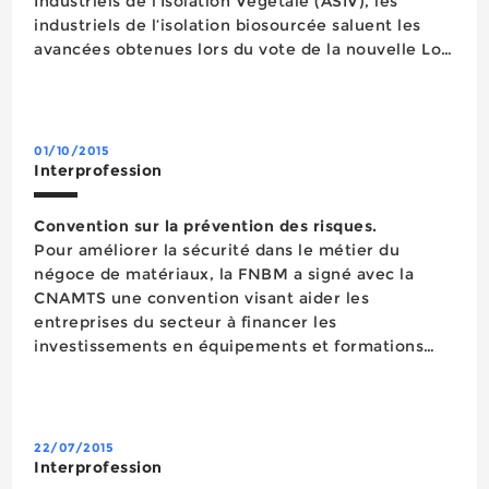
Industriels de l’Isolation Végétale (ASIV), les
industriels de l’isolation biosourcée saluent les
avancées obtenues lors du vote de la nouvelle Loi
de Transition Energétique, notamment pour la
prise en compte privilégiée des matériaux
biosourcés dans...
01/10/2015
Interprofession
Convention sur la prévention des risques.
Pour améliorer la sécurité dans le métier du
négoce de matériaux, la FNBM a signé avec la
CNAMTS une convention visant aider les
entreprises du secteur à financer les
investissements en équipements et formations
dédiés à la prévention des risques et la
sécurisation de leur activité professionnelle. Lors
de son Ass...
22/07/2015
Interprofession