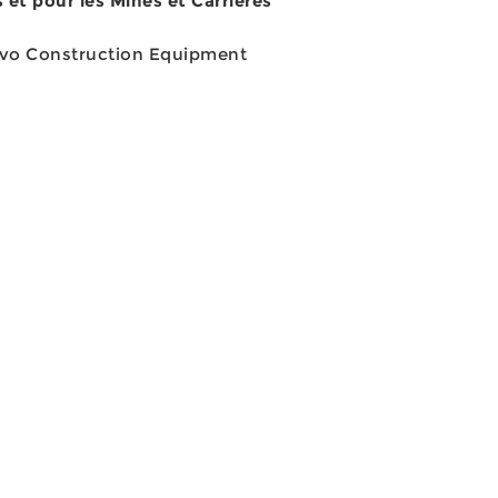
 et pour les Mines et Carrières
lvo Construction Equipment