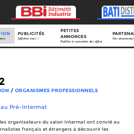
PETITES
TION
PUBLICITÉS
PARTENA
ANNONCES
eurs
Affichez vous !
Nos annonceur
Publiez et consultez des offres
2
ION
/
ORGANISMES PROFESSIONNELS
 au Pré-Intermat
, les organisateurs du salon Intermat ont convié au
rnalistes français et étrangers à découvrir les