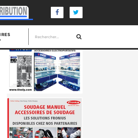
IRES
s