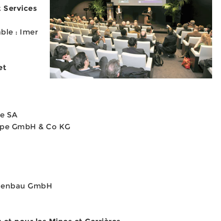
 Services
ble : Imer
et
ie SA
ope GmbH & Co KG
lagenbau GmbH