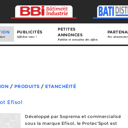
PETITES
TION
PUBLICITÉS
PARTENA
ANNONCES
eurs
Affichez vous !
Nos annonceur
Publiez et consultez des offres
ION
/
PRODUITS
/
ETANCHÉITÉ
ot Efisol
Développé par Soprema et commercialisé
sous la marque Efisol, le Protec’Spot est