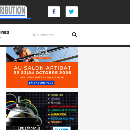
IRES
s