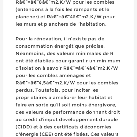
Râ€¯=â€¯8â€¯m2.K/W pour les combles
(entendons à la fois les rampants et le
plancher) et Râ€¯=â€¯4â€¯m2.K/W pour
les murs et planchers de l’habitation.
Pour la rénovation, il n’existe pas de
consommation énergétique précise.
Néanmoins, des valeurs minimales de R
ont été établies pour garantir un minimum
d’isolation à savoir Râ€¯=â€¯4â€¯m2.K/W
pour les combles aménagés et
Râ€¯=â€¯4,5â€¯m2.K/W pour les combles
perdus. Toutefois, pour inciter les
propriétaires à améliorer leur habitat et
faire en sorte qu’il soit moins énergivore,
des valeurs de performance donnant droit
au crédit d’impôt développement durable
(CIDD) et à des certificats d'économies
d'énergie (CEE) ont été fixées. Ces valeurs