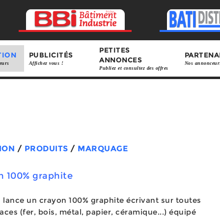
PETITES
TION
PUBLICITÉS
PARTENA
ANNONCES
eurs
Affichez vous !
Nos annonceur
Publiez et consultez des offres
ION
/
PRODUITS
/
MARQUAGE
n 100% graphite
 lance un crayon 100% graphite écrivant sur toutes
faces (fer, bois, métal, papier, céramique...) équipé