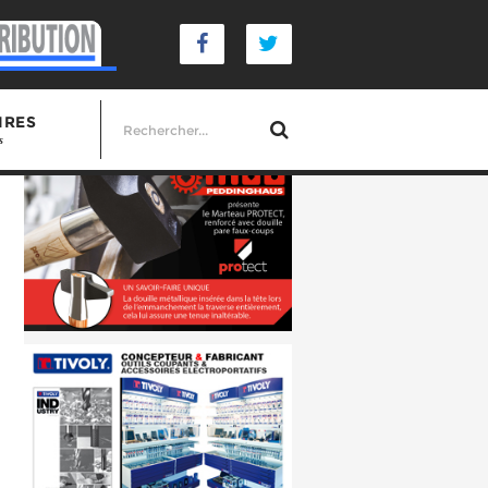
IRES
s