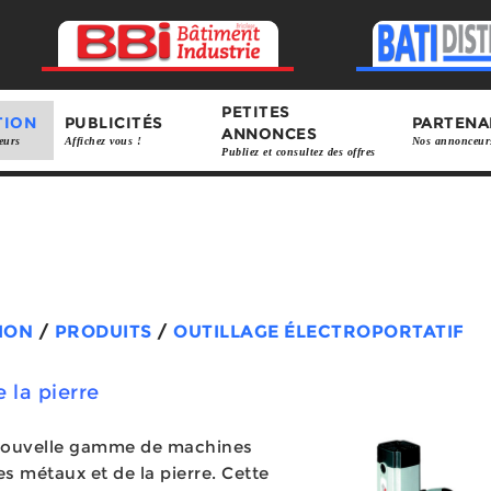
PETITES
TION
PUBLICITÉS
PARTENA
ANNONCES
eurs
Affichez vous !
Nos annonceur
Publiez et consultez des offres
ION
/
PRODUITS
/
OUTILLAGE ÉLECTROPORTATIF
 la pierre
 nouvelle gamme de machines
es métaux et de la pierre. Cette