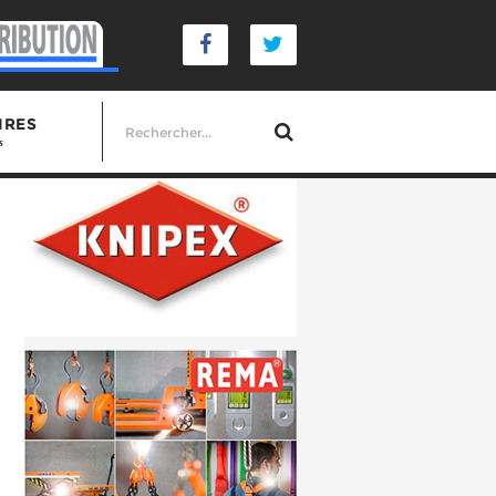
IRES
s