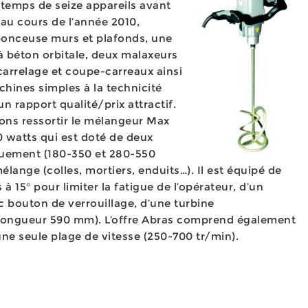
 temps de seize appareils avant
 au cours de l’année 2010,
onceuse murs et plafonds, une
à béton orbitale, deux malaxeurs
à carrelage et coupe-carreaux ainsi
hines simples à la technicité
 rapport qualité/prix attractif.
ons ressortir le mélangeur Max
0 watts qui est doté de deux
quement (180-350 et 280-550
élange (colles, mortiers, enduits…). Il est équipé de
 à 15° pour limiter la fatigue de l’opérateur, d’un
c bouton de verrouillage, d’une turbine
ongueur 590 mm). L’offre Abras comprend également
ne seule plage de vitesse (250-700 tr/min).