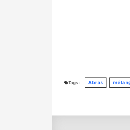
Abras
mélan
Tags :