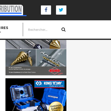
IRES
s