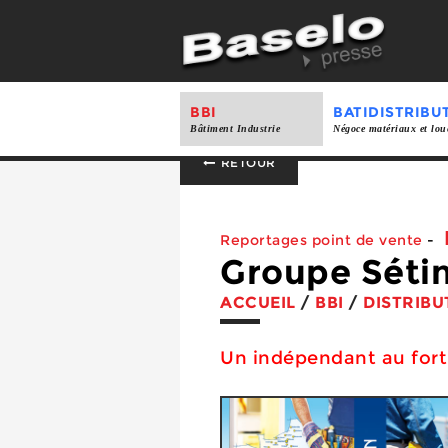
BBI
BATIDISTRIBU
Bâtiment Industrie
Négoce matériaux et lou
RETOUR
Reportages point de vente
-
Groupe Sétin
ACCUEIL
/
BBI
/
DISTRIBU
Un indépendant au for