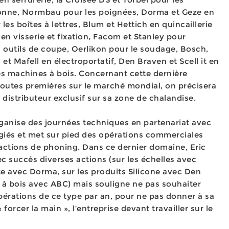
ionne, Normbau pour les poignées, Dorma et Geze en
es boîtes à lettres, Blum et Hettich en quincaillerie
n visserie et fixation, Facom et Stanley pour
n outils de coupe, Oerlikon pour le soudage, Bosch,
 et Mafell en électroportatif, Den Braven et Scell it en
 machines à bois. Concernant cette dernière
toutes premières sur le marché mondial, on précisera
 distributeur exclusif sur sa zone de chalandise.
rganise des journées techniques en partenariat avec
égiés et met sur pied des opérations commerciales
ctions de phoning. Dans ce dernier domaine, Eric
c succès diverses actions (sur les échelles avec
te avec Dorma, sur les produits Silicone avec Den
s à bois avec ABC) mais souligne ne pas souhaiter
érations de ce type par an, pour ne pas donner à sa
« forcer la main », l’entreprise devant travailler sur le