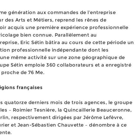
ième génération aux commandes de l’entreprise
eur des Arts et Métiers, reprend les rênes de
voir acquis une première expérience professionnelle
ricolage bien connue. Parallèlement au
prise, Eric Sétin bâtira au cours de cette période un
ution professionnelle indépendante dont les
t une même activité sur une zone géographique de
upe Sétin emploie 360 collaborateurs et a enregistré
s proche de 76 Me.
égions françaises
s quatorze derniers mois de trois agences, le groupe
ales – Roimier Tesnière, la Quincaillerie Beauceronne,
Jorlin, respectivement dirigées par Jérôme Lefèvre,
urier et Jean-Sébastien Chauvette – dénombre à ce
ente.