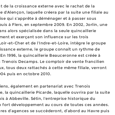
 de la croissance externe avec le rachat de la
e d’Alençon, laquelle créera par la suite une filiale au
oise qui s’apprête à déménager et à passer sous
uis à Flers, en septembre 2009. En 2002, Jorlin, une
ns alors spécialisée dans la seule quincaillerie
nt et exerçant son influence sur les trois
oir-et-Cher et de l’Indre-et-Loire, intègre le groupe
oissance externe, le groupe connaît un rythme de
En 1996, la quincaillerie Beauceronne est créée à
c Trenois Decamps. Le comptoir de vente francilien
x, tous deux rattachés à cette même filiale, verront
004 puis en octobre 2010.
iens, également en partenariat avec Trenois
, la quincaillerie Picarde, laquelle ouvrira par la suite
s à Abbeville. Sétin, l’entreprise historique du
un fort développement au cours de toutes ces années.
tures d’agences se succèderont, d’abord au Havre puis