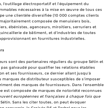
u, l’outillage électroportatif et l’équipement du
ommables nécessaires à la mise en œuvre de tous ces
e une clientèle diversifiée (10 000 comptes clients
 majoritairement composée de menuisiers bois,
rs, ébénistes, agenceurs, miroitiers, serruriers et
 quincaillerie de bâtiment, et d’industries de toutes
’approvisionnant en fournitures industrielles.
urs
seurs sont des partenaires réguliers du groupe Sétin et
 pas galvaudé pour qualifier les relations établies
on et ses fournisseurs, ce dernier allant jusqu’à
es marques de distributeur susceptibles de s’imposer
étriment des marques de fournisseurs. Dans l’ensemble
oupe est composée de marques de notoriété reconnues
souvent européennes et françaises à chaque fois que
c Sétin. Sans les citer toutes, on peut évoquer
n serrurerie, la Croisée DS et Torbel pour les