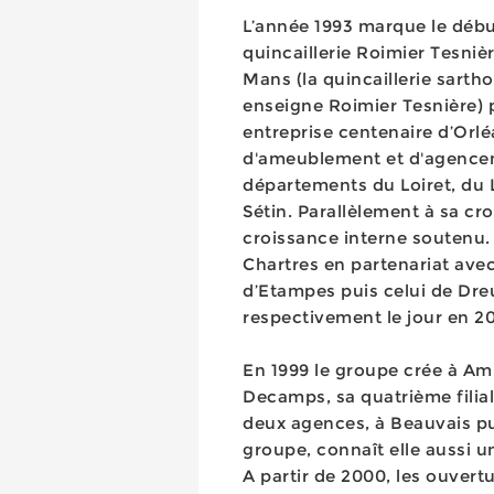
L’année 1993 marque le début
quincaillerie Roimier Tesnièr
Mans (la quincaillerie sarth
enseigne Roimier Tesnière) p
entreprise centenaire d’Orléa
d'ameublement et d'agenceme
départements du Loiret, du L
Sétin. Parallèlement à sa cr
croissance interne soutenu. 
Chartres en partenariat ave
d’Etampes puis celui de Dreu
respectivement le jour en 2
En 1999 le groupe crée à Am
Decamps, sa quatrième filiale
deux agences, à Beauvais pui
groupe, connaît elle aussi 
A partir de 2000, les ouver