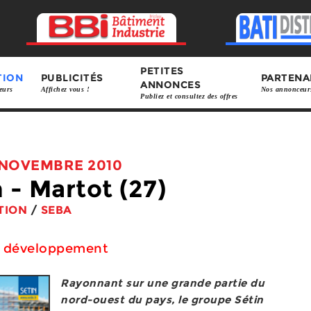
PETITES
TION
PUBLICITÉS
PARTENA
ANNONCES
eurs
Affichez vous !
Nos annonceur
Publiez et consultez des offres
NOVEMBRE 2010
 - Martot (27)
TION
/
SEBA
t développement
Rayonnant sur une grande partie du
nord-ouest du pays, le groupe Sétin