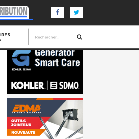
IRES
s