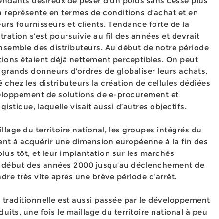
pendants désireux de peser d’un poids sans cesse plus
a représente en termes de conditions d’achat et en
eurs fournisseurs et clients. Tendance forte de la
ration s’est poursuivie au fil des années et devrait
’ensemble des distributeurs. Au début de notre période
tions étaient déjà nettement perceptibles. On peut
 grands donneurs d’ordres de globaliser leurs achats,
chez les distributeurs la création de cellules dédiées
eloppement de solutions de e-procurement et
ogistique, laquelle visait aussi d’autres objectifs.
llage du territoire national, les groupes intégrés du
nt à acquérir une dimension européenne à la fin des
us tôt, et leur implantation sur les marchés
au début des années 2000 jusqu’au déclenchement de
dre très vite après une brève période d’arrêt.
on traditionnelle est aussi passée par le développement
uits, une fois le maillage du territoire national à peu