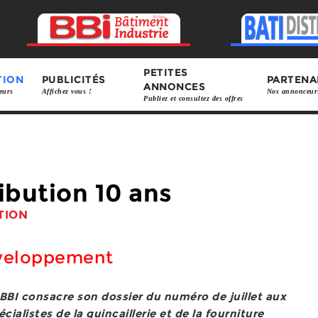
PETITES
TION
PUBLICITÉS
PARTENA
ANNONCES
eurs
Affichez vous !
Nos annonceur
Publiez et consultez des offres
ibution 10 ans
TION
éveloppement
BBI consacre son dossier du numéro de juillet aux
alistes de la quincaillerie et de la fourniture