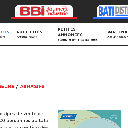
PETITES
TION
PUBLICITÉS
PARTENA
ANNONCES
eurs
Affichez vous !
Nos annonceur
Publiez et consultez des offres
SEURS
/
ABRASIFS
équipes de vente de
120 personnes au total,
grande convention des