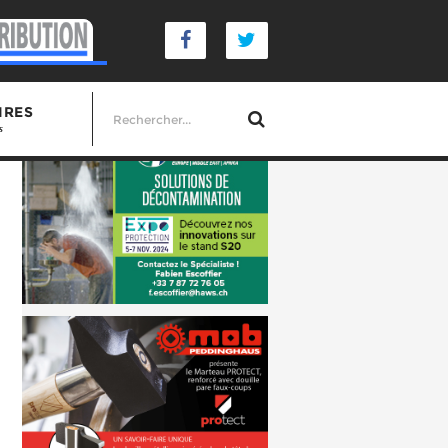
IRES
s