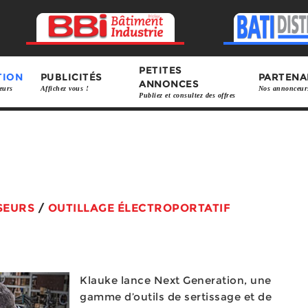
PETITES
TION
PUBLICITÉS
PARTENA
ANNONCES
eurs
Affichez vous !
Nos annonceur
Publiez et consultez des offres
SEURS
/
OUTILLAGE ÉLECTROPORTATIF
Klauke lance Next Generation, une
gamme d’outils de sertissage et de