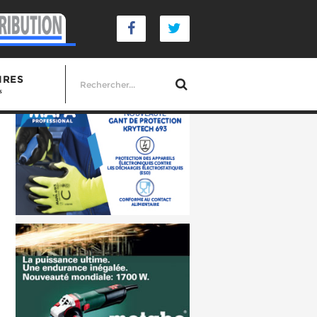
IRES
s