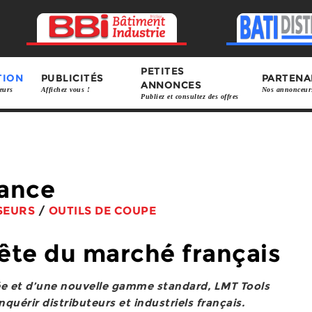
PETITES
TION
PUBLICITÉS
PARTENA
ANNONCES
eurs
Affichez vous !
Nos annonceur
Publiez et consultez des offres
rance
SEURS
/
OUTILS DE COUPE
ête du marché français
ée et d’une nouvelle gamme standard, LMT Tools
uérir distributeurs et industriels français.