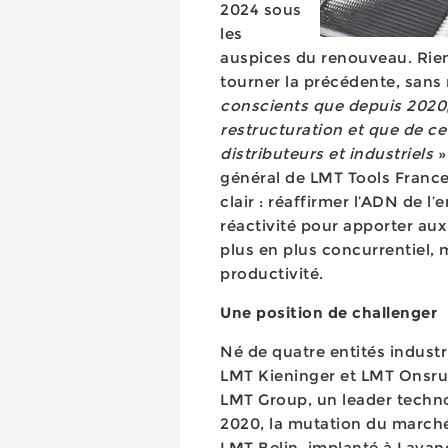
2024 sous
les
auspices du renouveau. Rie
tourner la précédente, sans n
conscients que depuis 2020,
restructuration et que de ce 
distributeurs et industriels
»
général de LMT Tools France
clair : réaffirmer l’ADN de l
réactivité pour apporter au
plus en plus concurrentiel, 
productivité.
Une position de challenger
Né de quatre entités industr
LMT Kieninger et LMT Onsrud
LMT Group, un leader techn
2020, la mutation du marché 
LMT Belin, implanté à Lavanci