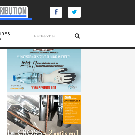
IRES
s