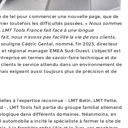
n de tel pour commencer une nouvelle page, que de
ier toutefois les difficultés passées. «
Nous sommes
 LMT Tools France fait face à une longue
fait, nous n’avons pas facilité la vie de nos clients,
 souligne Cédric Gental, nommé, fin 2023, directeur
 et régional manager EMEA Sud-Ouest. L’objectif est
’entreprise en termes de savoir-faire technique et de
x clients le service attendu dans un environnement de
mais exigeant aussi toujours plus de précision et de
ielles à l’expertise reconnue – LMT Belin, LMT Fette,
 –, LMT Tools fait partie du groupe familial allemand
ologique dans différents domaines. Néanmoins, en
automobile a incité le spécialiste à fermer le site de
a, à la frontière entre l’Ain et le Jura, ses machines