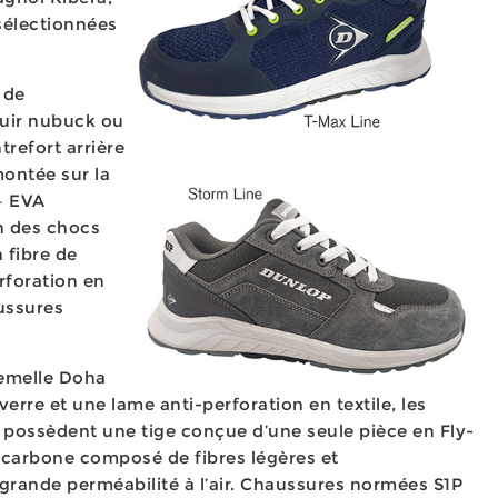
sélectionnées
 de
cuir nubuck ou
refort arrière
montée sur la
– EVA
n des chocs
 fibre de
erforation en
ussures
emelle Doha
erre et une lame anti-perforation en textile, les
 possèdent une tige conçue d’une seule pièce en Fly-
en carbone composé de fibres légères et
 grande perméabilité à l’air. Chaussures normées S1P