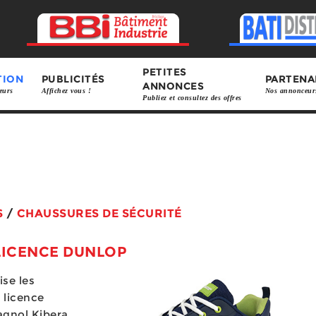
PETITES
TION
PUBLICITÉS
PARTENA
ANNONCES
eurs
Affichez vous !
Nos annonceur
Publiez et consultez des offres
S
/
CHAUSSURES DE SÉCURITÉ
LICENCE DUNLOP
ise les
 licence
agnol Kibera,