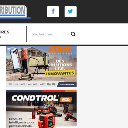
IRES
s