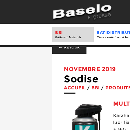
BBI
BATIDISTRIBU
Bâtiment Industrie
Négoce matériaux et lou
RETOUR
NOVEMBRE 2019
Sodise
ACCUEIL
/
BBI
/
PRODUIT
MULT
Karzhan
lubrifi
à 360°,