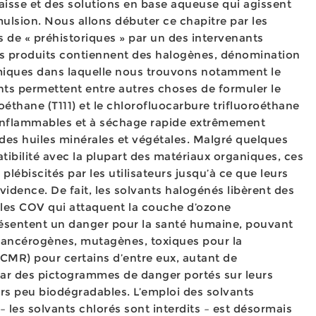
raisse et des solutions en base aqueuse qui agissent
ulsion. Nous allons débuter ce chapitre par les
s de « préhistoriques » par un des intervenants
Ces produits contiennent des halogènes, dénomination
imiques dans laquelle nous trouvons notamment le
ents permettent entre autres choses de formuler le
éthane (T111) et le chlorofluocarbure trifluoroéthane
inflammables et à séchage rapide extrêmement
 des huiles minérales et végétales. Malgré quelques
ibilité avec la plupart des matériaux organiques, ces
 plébiscités par les utilisateurs jusqu’à ce que leurs
évidence. De fait, les solvants halogénés libèrent des
les COV qui attaquent la couche d’ozone
résentent un danger pour la santé humaine, pouvant
ancérogènes, mutagènes, toxiques pour la
 CMR) pour certains d’entre eux, autant de
par des pictogrammes de danger portés sur leurs
eurs peu biodégradables. L’emploi des solvants
 les solvants chlorés sont interdits – est désormais