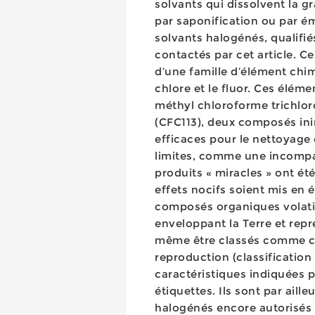
solvants qui dissolvent la g
par saponification ou par ém
solvants halogénés, qualifié
contactés par cet article. 
d’une famille d’élément ch
chlore et le fluor. Ces élém
méthyl chloroforme trichloro
(CFC113), deux composés in
efficaces pour le nettoyage
limites, comme une incompat
produits « miracles » ont été
effets nocifs soient mis en 
composés organiques volati
enveloppant la Terre et rep
même être classés comme c
reproduction (classification
caractéristiques indiquées 
étiquettes. Ils sont par aill
halogénés encore autorisés –