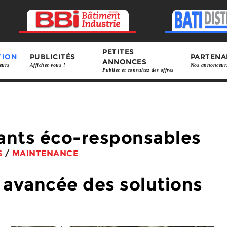
PETITES
TION
PUBLICITÉS
PARTENA
ANNONCES
eurs
Affichez vous !
Nos annonceur
Publiez et consultez des offres
ants éco-responsables
S
/
MAINTENANCE
e avancée des solutions