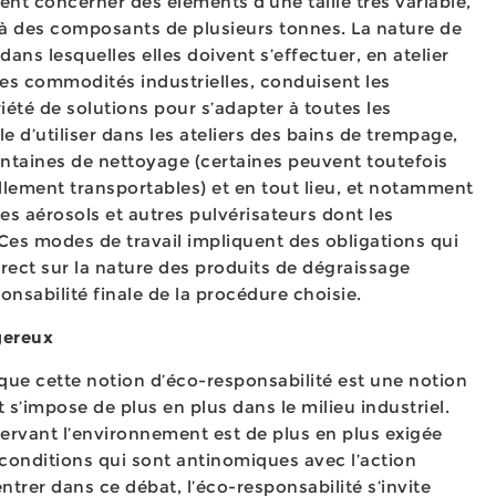
vent concerner des éléments d’une taille très variable,
u’à des composants de plusieurs tonnes. La nature de
 dans lesquelles elles doivent s’effectuer, en atelier
des commodités industrielles, conduisent les
riété de solutions pour s’adapter à toutes les
ble d’utiliser dans les ateliers des bains de trempage,
ontaines de nettoyage (certaines peuvent toutefois
llement transportables) et en tout lieu, et notamment
des aérosols et autres pulvérisateurs dont les
Ces modes de travail impliquent des obligations qui
irect sur la nature des produits de dégraissage
nsabilité finale de la procédure choisie.
gereux
que cette notion d’éco-responsabilité est une notion
t s’impose de plus en plus dans le milieu industriel.
éservant l’environnement est de plus en plus exigée
 conditions qui sont antinomiques avec l’action
ntrer dans ce débat, l’éco-responsabilité s’invite