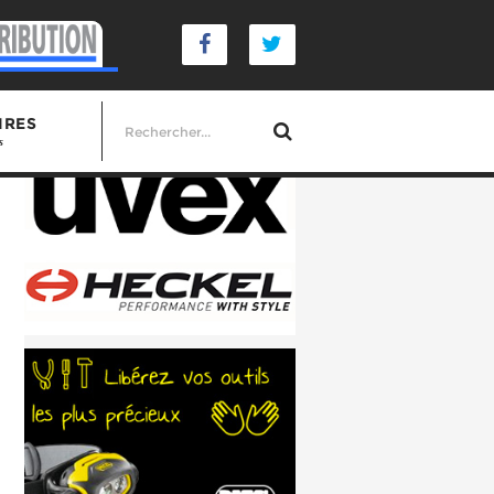
IRES
s