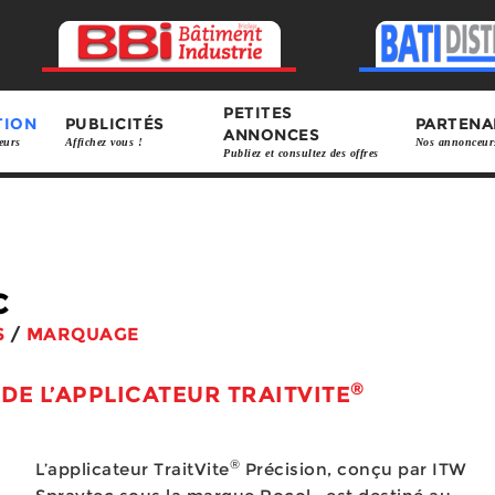
PETITES
TION
PUBLICITÉS
PARTENA
ANNONCES
eurs
Affichez vous !
Nos annonceur
Publiez et consultez des offres
c
S
/
MARQUAGE
®
DE L’APPLICATEUR TRAITVITE
®
L’applicateur TraitVite
Précision, conçu par ITW