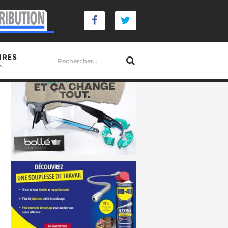
IRES
s