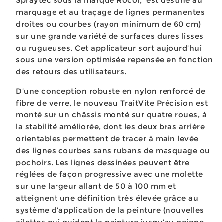
Spraytec sous la marque Rocol, est destiné au
marquage et au traçage de lignes permanentes
droites ou courbes (rayon minimum de 60 cm)
sur une grande variété de surfaces dures lisses
ou rugueuses. Cet applicateur sort aujourd’hui
sous une version optimisée repensée en fonction
des retours des utilisateurs.
D’une conception robuste en nylon renforcé de
fibre de verre, le nouveau TraitVite Précision est
monté sur un châssis monté sur quatre roues, à
la stabilité améliorée, dont les deux bras arrière
orientables permettent de tracer à main levée
des lignes courbes sans rubans de masquage ou
pochoirs. Les lignes dessinées peuvent être
réglées de façon progressive avec une molette
sur une largeur allant de 50 à 100 mm et
atteignent une définition très élevée grâce au
système d’application de la peinture (nouvelles
ailettes qui guident la peinture jusqu’au peigne,