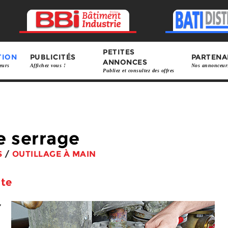
PETITES
TION
PUBLICITÉS
PARTENA
ANNONCES
eurs
Affichez vous !
Nos annonceur
Publiez et consultez des offres
e serrage
S
/
OUTILLAGE À MAIN
nte
,