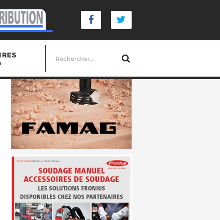
IRES
s