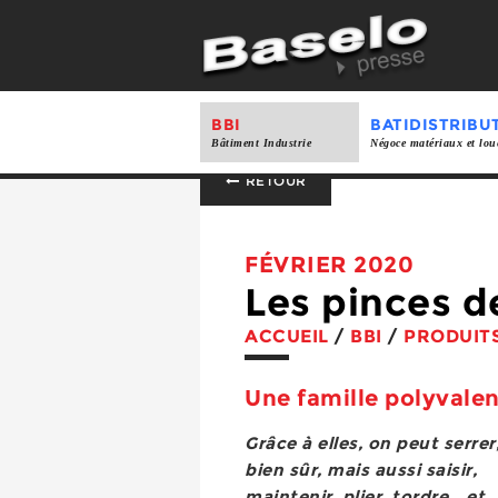
BBI
BATIDISTRIBU
Bâtiment Industrie
Négoce matériaux et lou
RETOUR
FÉVRIER 2020
Les pinces d
ACCUEIL
/
BBI
/
PRODUIT
Une famille polyvale
Grâce à elles, on peut serrer
bien sûr, mais aussi saisir,
maintenir, plier, tordre… et