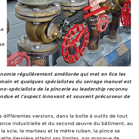
on
un
gonomie régulièrement améliorée qui met en lice les
à main et quelques spécialistes du serrage manuel est
o-spécialiste de la pincerie au leadership reconnu
tendue et l’aspect innovant et souvent précurseur de
différentes versions, dans la boîte à outils de tout
ance industrielle et du second œuvre du bâtiment, au
la scie, le marteau et le mètre ruban, la pince se
cette dernière atteint ses limites, par manque de