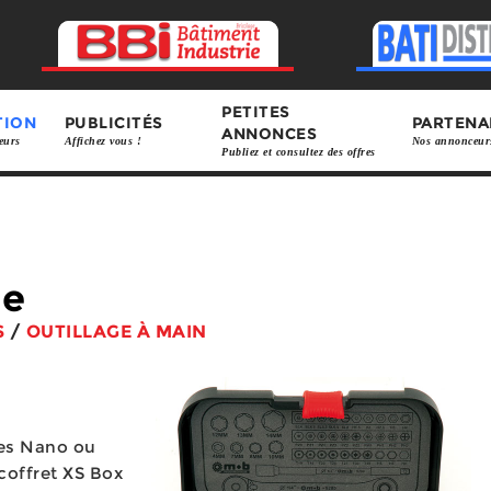
PETITES
TION
PUBLICITÉS
PARTENA
ANNONCES
eurs
Affichez vous !
Nos annonceur
Publiez et consultez des offres
ge
S
/
OUTILLAGE À MAIN
des Nano ou
 coffret XS Box