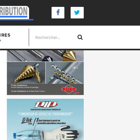
IRES
s