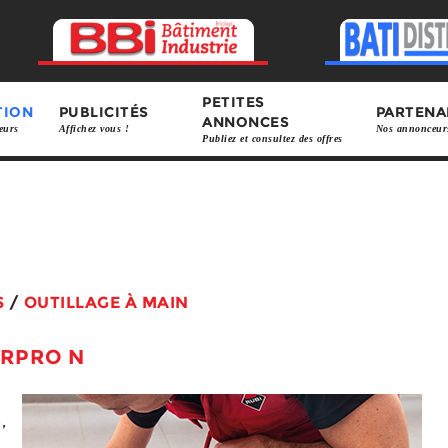
PETITES
TION
PUBLICITÉS
PARTENA
ANNONCES
eurs
Affichez vous !
Nos annonceur
Publiez et consultez des offres
S
/
OUTILLAGE À MAIN
ERPRO N
,