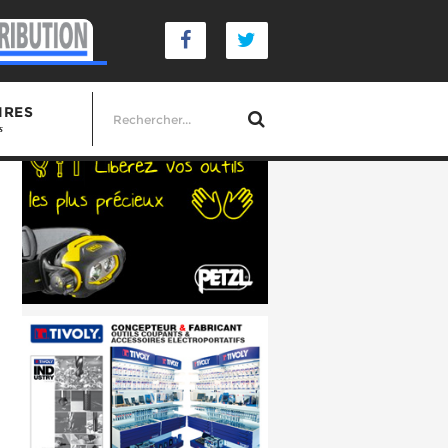
IRES
s