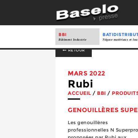
BBI
BATIDISTRIBU
Bâtiment Industrie
Négoce matériaux et lou
RETOUR
MARS 2022
Rubi
ACCUEIL
/
BBI
/
PRODUIT
GENOUILLÈRES SUP
Les genouillères
professionnelles N Superpro
proposées par Rubi aux