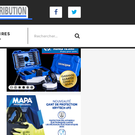
IRES
s