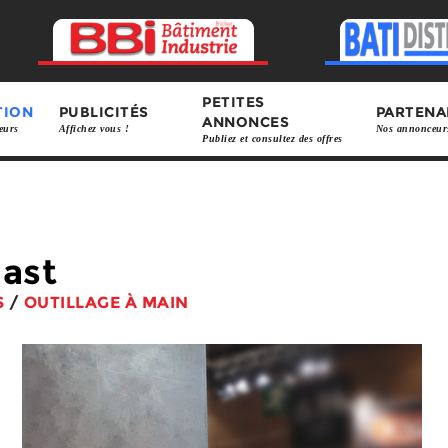
PETITES
TION
PUBLICITÉS
PARTENA
ANNONCES
eurs
Affichez vous !
Nos annonceur
Publiez et consultez des offres
last
S
/
OUTILLAGE À MAIN