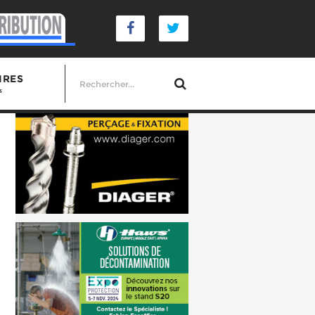
IRES
s