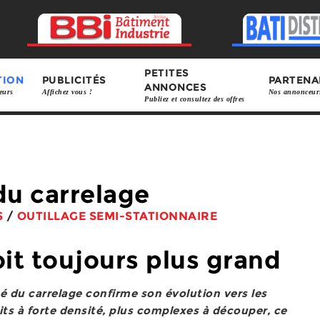
PETITES
TION
PUBLICITÉS
PARTENA
ANNONCES
eurs
Affichez vous !
Nos annonceur
Publiez et consultez des offres
du carrelage
S
/
OUTILLAGE SEMI-STATIONNAIRE
it toujours plus grand
é du carrelage confirme son évolution vers les
its à forte densité, plus complexes à découper, ce