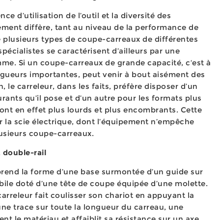
e d’utilisation de l’outil et la diversité des
ement diffère, tant au niveau de la performance de
 de plusieurs types de coupe-carreaux de différentes
écialistes se caractérisent d’ailleurs par une
me. Si un coupe-carreaux de grande capacité, c‘est à
gueurs importantes, peut venir à bout aisément des
 le carreleur, dans les faits, préfère disposer d’un
ants qu’il pose et d’un autre pour les formats plus
ont en effet plus lourds et plus encombrants. Cette
 la scie électrique, dont l’équipement n’empêche
usieurs coupe-carreaux.
 double-rail
rend la forme d’une base surmontée d’un guide sur
bile doté d’une tête de coupe équipée d’une molette.
carreleur fait coulisser son chariot en appuyant la
une trace sur toute la longueur du carreau, une
 le matériau et affaiblit sa résistance sur un axe