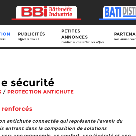
PETITES
TION
PUBLICITÉS
PARTENA
ANNONCES
eurs
Affichez vous !
Nos annonceur
Publiez et consultez des offres
de sécurité
S
/
PROTECTION ANTICHUTE
 renforcés
ion antichute connectée qui représente l’avenir du
ais entrant dans la composition de solutions
vers une ergonomie, un confort, une légèreté et une