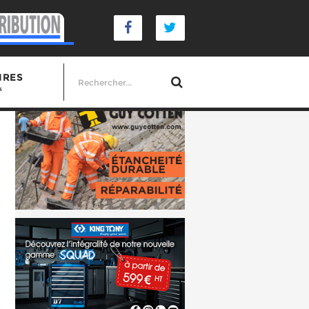
IRES
s