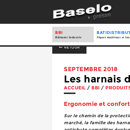
BBI
BATIDISTRIBU
Bâtiment Industrie
Négoce matériaux et lou
RETOUR
SEPTEMBRE 2018
Les harnais 
ACCUEIL
/
BBI
/
PRODUIT
Ergonomie et confort
Sur le chemin de la protect
marché, la famille des harn
antichute complètes évolue 