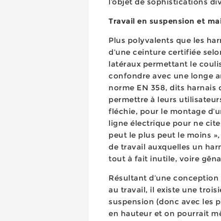
l’objet de sophistications di
Travail en suspension et mai
Plus polyvalents que les har
d’une ceinture certifiée se
latéraux permettant le couli
confondre avec une longe an
norme EN 358, dits harnais d
permettre à leurs utilisateu
fléchie, pour le montage d’
ligne électrique pour ne cit
peut le plus peut le moins »,
de travail auxquelles un ha
tout à fait inutile, voire gên
Résultant d’une conception 
au travail, il existe une troi
suspension (donc avec les pi
en hauteur et on pourrait m