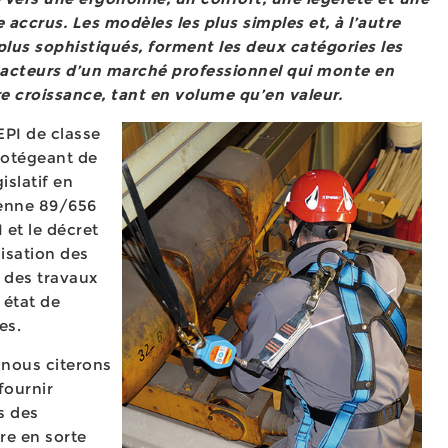
e accrus. Les modèles les plus simples et, à l’autre
plus sophistiqués, forment les deux catégories les
 acteurs d’un marché professionnel qui monte en
ère croissance, tant en volume qu’en valeur.
EPI de classe
rotégeant de
islatif en
éenne 89/656
I et le décret
isation des
 des travaux
 état de
les.
 nous citerons
fournir
s des
re en sorte