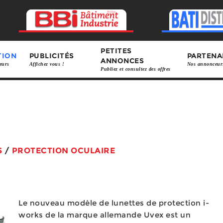
PETITES
TION
PUBLICITÉS
PARTENA
ANNONCES
eurs
Affichez vous !
Nos annonceur
Publiez et consultez des offres
S
/
PROTECTION OCULAIRE
Le nouveau modèle de lunettes de protection i-
works de la marque allemande Uvex est un