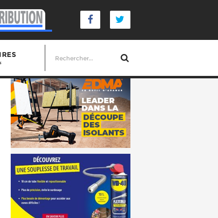
IRES
s