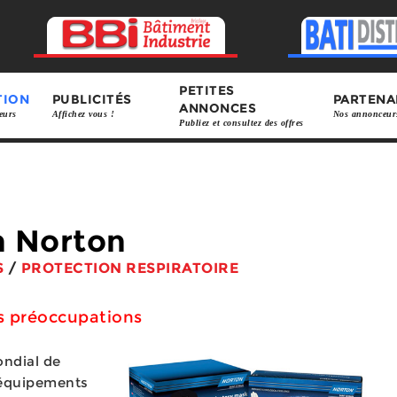
PETITES
TION
PUBLICITÉS
PARTENA
ANNONCES
eurs
Affichez vous !
Nos annonceur
Publiez et consultez des offres
n Norton
S
/
PROTECTION RESPIRATOIRE
es préoccupations
ondial de
’équipements