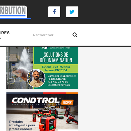
IRES
s