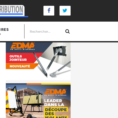
IRES
s