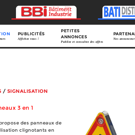
PETITES
TION
PUBLICITÉS
PARTENA
ANNONCES
eurs
Affichez vous !
Nos annonceur
Publiez et consultez des offres
S
/
SIGNALISATION
eaux 3 en 1
 propose des panneaux de
lisation clignotants en