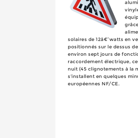
alum
vinyl
équip
grâce
alime
solaires de 12â€¯watts en ver
positionnés sur le dessus de
environ sept jours de foncti
raccordement électrique, c
nuit (45 clignotements à la 
s’installent en quelques mi
européennes NF/CE.