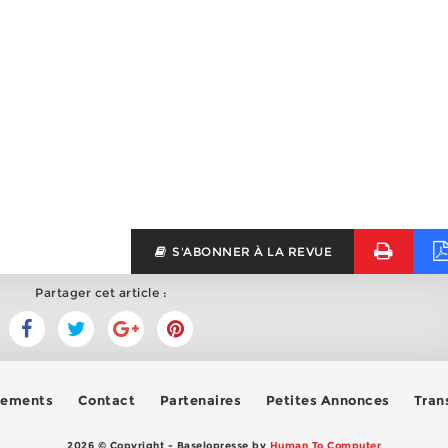
S'ABONNER À LA REVUE
Partager cet article :
ements
Contact
Partenaires
Petites Annonces
Trans
2026 © Copyright - Baselopresse by
Human To Computer