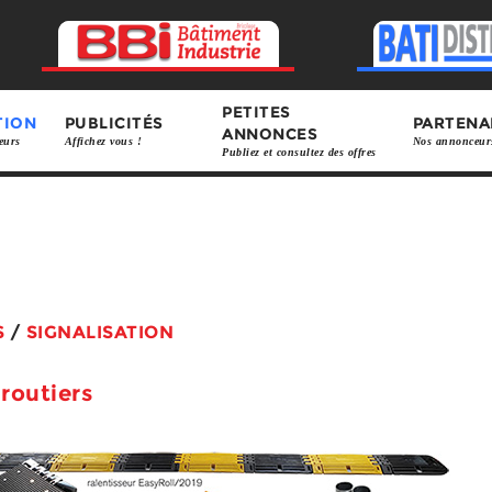
PETITES
TION
PUBLICITÉS
PARTENA
ANNONCES
eurs
Affichez vous !
Nos annonceur
Publiez et consultez des offres
S
/
SIGNALISATION
 routiers