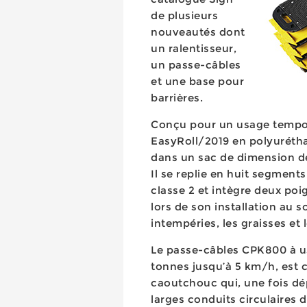
de plusieurs
nouveautés dont
un ralentisseur,
un passe-câbles
et une base pour
barrières.
Conçu pour un usage tempora
EasyRoll/2019 en polyurétha
dans un sac de dimension de
Il se replie en huit segment
classe 2 et intègre deux poi
lors de son installation au s
intempéries, les graisses et 
Le passe-câbles CPK800 à us
tonnes jusqu’à 5 km/h, est 
caoutchouc qui, une fois dé
larges conduits circulaires