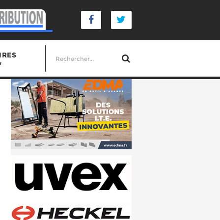
IRES
s