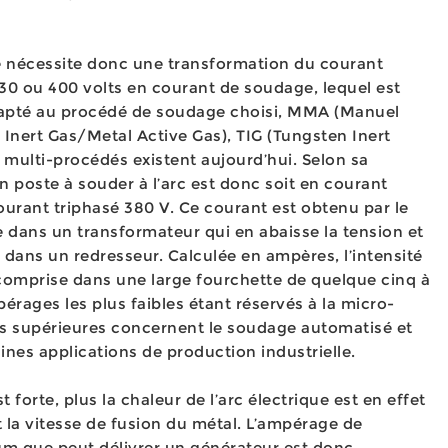
ue nécessite donc une transformation du courant
230 ou 400 volts en courant de soudage, lequel est
dapté au procédé de soudage choisi, MMA (Manuel
Inert Gas/Metal Active Gas), TIG (Tungsten Inert
 multi-procédés existent aujourd’hui. Selon sa
 poste à souder à l’arc est donc soit en courant
urant triphasé 380 V. Ce courant est obtenu par le
 dans un transformateur qui en abaisse la tension et
 dans un redresseur. Calculée en ampères, l’intensité
omprise dans une large fourchette de quelque cinq à
pérages les plus faibles étant réservés à la micro-
rs supérieures concernent le soudage automatisé et
ines applications de production industrielle.
t forte, plus la chaleur de l’arc électrique est en effet
 la vitesse de fusion du métal. L’ampérage de
 que peut délivrer un générateur est donc