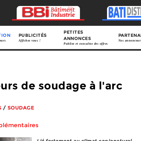
PETITES
TION
PUBLICITÉS
PARTENA
ANNONCES
eurs
Affichez vous !
Nos annonceur
Publiez et consultez des offres
urs de soudage à l'arc
S
/
SOUDAGE
plémentaires
Lié fortement au climat conjoncturel,