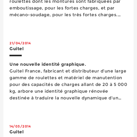
roulettes dont les montures sont fabriquées par
emboutissage, pour les fortes charges, et par
mécano-soudage, pour les très fortes charges.
Selon ses besoins, l’entreprise peut choisir l’une
ou l’autre technique parmi un large panel de sept
modèles de chapes différents, assortis de d...
21/04/2014
Guitel
Une nouvelle identité graphique.
Guitel France, fabricant et distributeur d’une large
gamme de roulettes et matériel de manutention
pour des capacités de charges allant de 20 à 5 000
kg, arbore une identité graphique rénovée
destinée à traduire la nouvelle dynamique d’un
acteur historique sur son secteur d’activité. Le
nouveau logo utilise la symbolique de la roue
franchissant un o...
14/03/2014
Guitel