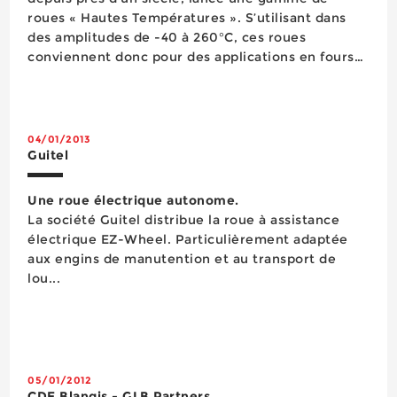
roues « Hautes Températures ». S’utilisant dans
des amplitudes de -40 à 260°C, ces roues
conviennent donc pour des applications en fours
de boulangerie, fours de séchage de peinture,
fruits, etc. Le moyeu à billes graissé « Hautes
Temp&eac...
04/01/2013
Guitel
Une roue électrique autonome.
La société Guitel distribue la roue à assistance
électrique EZ-Wheel. Particulièrement adaptée
aux engins de manutention et au transport de
lou...
05/01/2012
CDE Blangis - GLB Partners