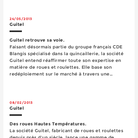
distributeurs, l’entreprise ambitionne désormais
une position de challenger en nég...
24/05/2013
Guitel
Guitel retrouve sa voie.
Faisant désormais partie du groupe français CDE
Blangis spécialisé dans la quincaillerie, la société
Guitel entend réaffirmer toute son expertise en
matière de roues et roulettes. Elle base son
redéploiement sur le marché à travers une
approche entièrement tournée vers le client, la
mise en avant de ses produits à valeur ajoutée et
une stra...
08/02/2013
Guitel
Des roues Hautes Températures.
La société Guitel, fabricant de roues et roulettes
depuis près d’un siècle, lance une gamme de