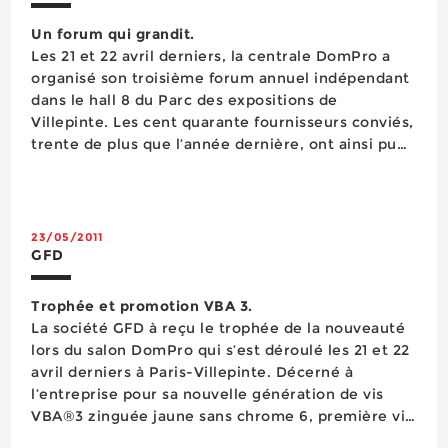
Un forum qui grandit.
Les 21 et 22 avril derniers, la centrale DomPro a
organisé son troisième forum annuel indépendant
dans le hall 8 du Parc des expositions de
Villepinte. Les cent quarante fournisseurs conviés,
trente de plus que l’année dernière, ont ainsi pu
rencontrer pendant deux jours les dirigeants et
acheteurs de quelque cent quinze points de vente
d’un des principaux groupements professionnels
de la quin...
23/05/2011
GFD
Trophée et promotion VBA 3.
La société GFD à reçu le trophée de la nouveauté
lors du salon DomPro qui s’est déroulé les 21 et 22
avril derniers à Paris-Villepinte. Décerné à
l’entreprise pour sa nouvelle génération de vis
VBA®3 zinguée jaune sans chrome 6, première vis
marquée CE qui répond aux exigences de la