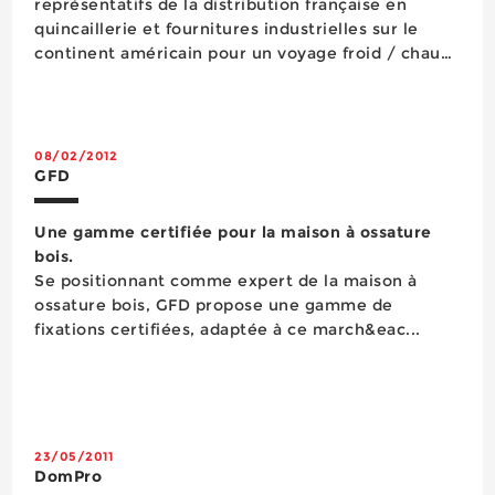
représentatifs de la distribution française en
quincaillerie et fournitures industrielles sur le
continent américain pour un voyage froid / chaud
débuté au nord de Montréal et conclu à Miami.
Organisée du 15 au 22 mars dernier, cette
convention a permis aux distributeurs et
fournisse...
08/02/2012
GFD
Une gamme certifiée pour la maison à ossature
bois.
Se positionnant comme expert de la maison à
ossature bois, GFD propose une gamme de
fixations certifiées, adaptée à ce march&eac...
23/05/2011
DomPro