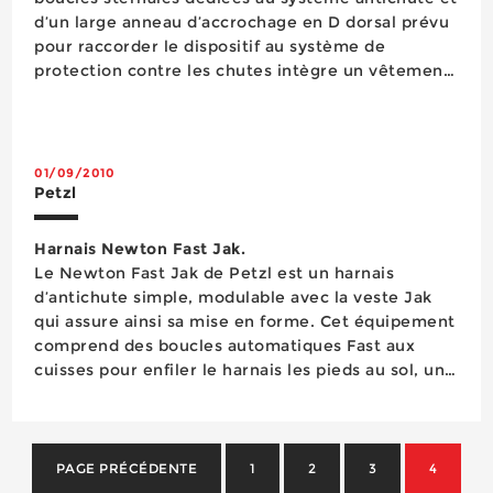
d’un large anneau d’accrochage en D dorsal prévu
pour raccorder le dispositif au système de
protection contre les chutes intègre un vêtement
de flottaison individuel (VFI) pour renforcer la
sécurité des personnes travaillant en ha...
01/09/2010
Petzl
Harnais Newton Fast Jak.
Le Newton Fast Jak de Petzl est un harnais
d’antichute simple, modulable avec la veste Jak
qui assure ainsi sa mise en forme. Cet équipement
comprend des boucles automatiques Fast aux
cuisses pour enfiler le harnais les pieds au sol, un
point d’attache sternal et un point d’attache dorsal
pour connecter un système d’arrêt des chutes, des
bretelles équipées de boucles autobloquantes
Doub...
PAGE PRÉCÉDENTE
1
2
3
4