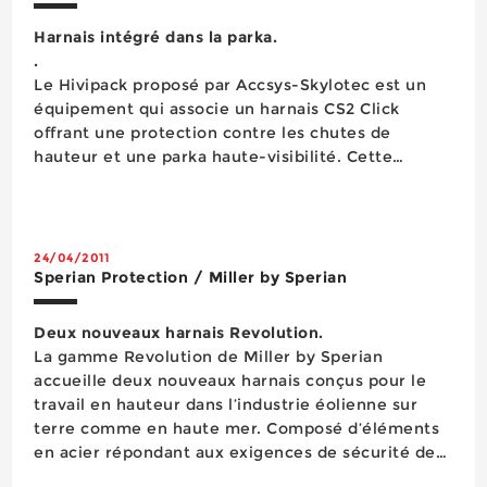
Harnais intégré dans la parka.
.
Le Hivipack proposé par Accsys-Skylotec est un
équipement qui associe un harnais CS2 Click
offrant une protection contre les chutes de
hauteur et une parka haute-visibilité. Cette
dernière dispose d’une fermeture à glissière sous
rabat à bouton pression, un col officier avec
capuche intégrée, de deux poches plaquées à...
24/04/2011
Sperian Protection / Miller by Sperian
Deux nouveaux harnais Revolution.
La gamme Revolution de Miller by Sperian
accueille deux nouveaux harnais conçus pour le
travail en hauteur dans l’industrie éolienne sur
terre comme en haute mer. Composé d’éléments
en acier répondant aux exigences de sécurité de
l’industrie éolienne, le harnais Revolution R7