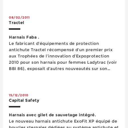
WIND est spécialement conçu pour le travail en
hauteur dans les ap...
08/02/2011
Tractel
Harnais Faba .
Le fabricant d’équipements de protection
antichute Tractel récompensé d’un premier prix
aux Trophées de l’innovation d’Expoprotection
2010 pour son harnais pour femmes Ladytrac (voir
BBI 86), exposait d’autres nouveautés sur son
stand, dont le harnais Faba. Ce harnais à quatre
points d’ancrage antichute idéalement conçu pour
les univers télécom, ...
15/12/2010
Capital Safety
Harnais avec gilet de sauvetage intégré.
Le nouveau harnais antichute ExoFit XP équipé de
boucles sternales dédiées au système antichute et