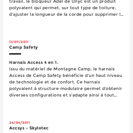
travail, le bloqueur Adel de Unyc est un produit
polyvalent qui permet, sur tout type de toiture,
d’ajuster la longueur de la corde pour supprimer le
mou au point de travail. Particulièrement efficace
pour le travail sur corde, ce bloqueur
ergonomique n’a aucun bord saillant et possède
un levier pour le réglage....
11/07/2011
Camp Safety
Harnais Access 4 en 1.
Issu du matériel de Montagne Camp, le harnais
Access de Camp Safety bénéficie d’un haut niveau
de technologie et de confort. Ce harnais
polyvalent à structure modulaire permet d’obtenir
diverses configurations et s’adapte ainsi à tout
type d’opération en hauteur. Il est composé de
quatre éléments rapides à assembler : l’Access sit,
un cuissard &ag...
24/04/2011
Accsys - Skylotec