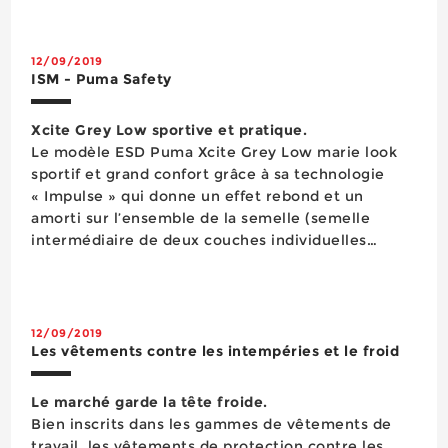
12/09/2019
ISM - Puma Safety
Xcite Grey Low sportive et pratique.
Le modèle ESD Puma Xcite Grey Low marie look
sportif et grand confort grâce à sa technologie
« Impulse » qui donne un effet rebond et un
amorti sur l’ensemble de la semelle (semelle
intermédiaire de deux couches individuelles
d’Impulse.foam® alliée à semelle HRO en
caoutchouc Motion Impulse résistante à la chaleur
jusqu’à ...
12/09/2019
Les vêtements contre les intempéries et le froid
Le marché garde la tête froide.
Bien inscrits dans les gammes de vêtements de
travail, les vêtements de protection contre les