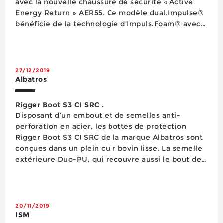
avec la nouvelle chaussure de sécurité « Active
Energy Return » AER55. Ce modèle dual.Impulse®
bénéficie de la technologie d’Impuls.Foam® avec
sa semelle intermédiaire qui combine amorti,
stabilité, confort et restitue...
27/12/2019
Albatros
Rigger Boot S3 CI SRC .
Disposant d’un embout et de semelles anti-
perforation en acier, les bottes de protection
Rigger Boot S3 CI SRC de la marque Albatros sont
conçues dans un plein cuir bovin lisse. La semelle
extérieure Duo-PU, qui recouvre aussi le bout de
la bottes, est antidérapante et résistante. Ces
bottes sont équipées d’une doublure polaire
chaude, d’un rembourrage au niveau des chevilles,
...
20/11/2019
ISM