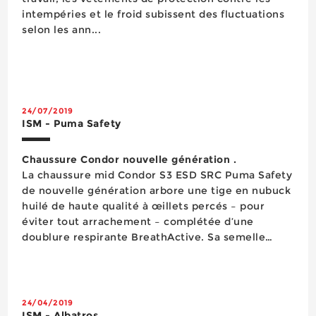
intempéries et le froid subissent des fluctuations
selon les ann...
24/07/2019
ISM - Puma Safety
Chaussure Condor nouvelle génération .
La chaussure mid Condor S3 ESD SRC Puma Safety
de nouvelle génération arbore une tige en nubuck
huilé de haute qualité à œillets percés – pour
éviter tout arrachement – complétée d’une
doublure respirante BreathActive. Sa semelle
d’usure en PU est dessinée pour augmenter la
zone de contact avec le sol tandis que ...
24/04/2019
ISM - Albatros