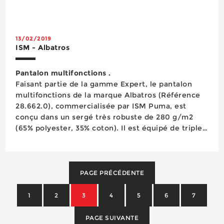
qui permet de l’enfiler comme une chaussette. Ce
design caractéristique Slip-On, associé à un
système de ...
13/02/2019
ISM - Albatros
Pantalon multifonctions .
Faisant partie de la gamme Expert, le pantalon
multifonctions de la marque Albatros (Référence
28.662.0), commercialisée par ISM Puma, est
conçu dans un sergé très robuste de 280 g/m2
(65% polyester, 35% coton). Il est équipé de triples
coutures renforcées et de renforts en Cordura®
sur les poches arrière, les poches cuisse avec
soufflet, les poches à clous ...
PAGE PRÉCÉDENTE
1
2
3
4
5
6
7
PAGE SUIVANTE