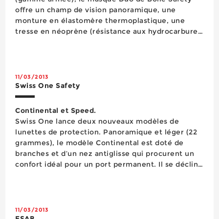
offre un champ de vision panoramique, une
monture en élastomère thermoplastique, une
tresse en néoprène (résistance aux hydrocarbures
et à l’eau) et bénéficie de la technologie Equalizer,
double écran avec pastille Gore-Tex empêchant la
form...
11/03/2013
Swiss One Safety
Continental et Speed.
Swiss One lance deux nouveaux modèles de
lunettes de protection. Panoramique et léger (22
grammes), le modèle Continental est doté de
branches et d’un nez antiglisse qui procurent un
confort idéal pour un port permanent. Il se décline
en cinq versions. Le second, appelé Speed,
propose un look sportif. Il offre également un
champ de vision panoramique, tandis que sa
protection lat&ea...
11/03/2013
ESAB