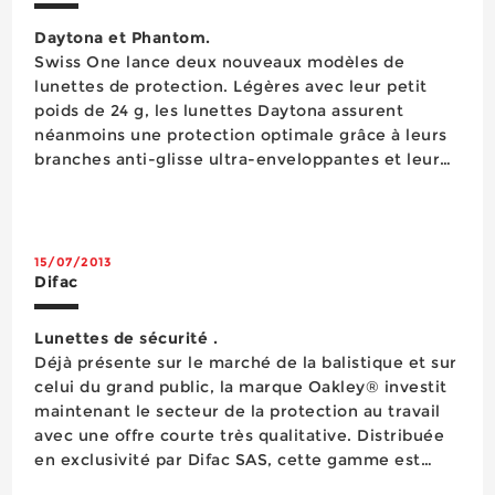
Daytona et Phantom.
Swiss One lance deux nouveaux modèles de
lunettes de protection. Légères avec leur petit
poids de 24 g, les lunettes Daytona assurent
néanmoins une protection optimale grâce à leurs
branches anti-glisse ultra-enveloppantes et leur
nez souple ajustable. Les oculaires, qui offrent
également une protection latérale, sont traités
anti-buée et anti-rayures. Elles sont dé...
15/07/2013
Difac
Lunettes de sécurité .
Déjà présente sur le marché de la balistique et sur
celui du grand public, la marque Oakley® investit
maintenant le secteur de la protection au travail
avec une offre courte très qualitative. Distribuée
en exclusivité par Difac SAS, cette gamme est
composée de trois modèles (deux modèles à