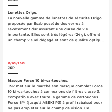
Lunettes Origo.
La nouvelle gamme de lunettes de sécurité Origo
proposée par Esab possède des verres à
revêtement dur assurant une durée de vie
importante. Elles sont très légères (24 g), offrent
un champ visuel dégagé et sont de qualité optique
Classe 1, ce qui garantit une clarté parfaite sans
distorsion. Elles sont équipées de plaquettes anti-
d&eac...
11/03/2013
JSP
Masque Force 10 bi-cartouches.
JSP met sur le marché son masque complet Force
10 bi-cartouches à connexions de filtres classe 3,
compatible avec toute la gamme de cartouches
Force 8™ (jusqu’à ABEK1 P3) à profil rabaissé pour
ne pas empiéter sur le champ de vision. Ce