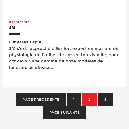
masque, qui adopte la forme du visage de
l’utilisateur, possède un harnais à cinq points de
suspension facilitant son ajustem...
04/01/2013
3M
Lunettes Eagle.
3M s’est rapproché d’Essilor, expert en matière de
physiologie de l’œil et de correction visuelle, pour
concevoir une gamme de onze modèles de
lunettes de s&eacu...
PAGE PRÉCÉDENTE
1
2
3
PAGE SUIVANTE