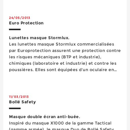
branches et des lunettes-masque) ultralégers
équi...
24/05/2013
Euro Protection
Lunettes masque Stormlux.
Les lunettes masque Stormlux commercialisées
par Europrotection assurent une protection contre
les risques mécaniques (BTP et industrie),
chimiques (laboratoire et industrie) et contre les
poussières. Elles sont équipées d’un oculaire en
polycarbonate traité antibuée protégé par un film
de protection transparent remplaçable, d’un corps
flexible en PVC ajust&eacu...
11/03/2013
Bollé Safety
Masque double écran anti-buée.
Inspiré du masque X1000 de la gamme Tactical
(gamme armée), le masque Duo de Bollé Safety