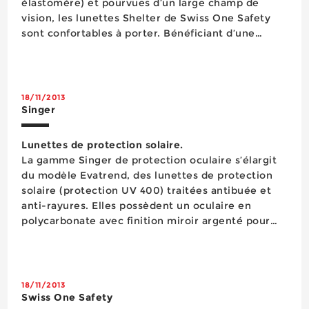
élastomère) et pourvues d’un large champ de
vision, les lunettes Shelter de Swiss One Safety
sont confortables à porter. Bénéficiant d’une
protection latérale et d’une protection supérieure,
elles sont équipées d’oculaires en polycarbonate
d’une épaisseur d...
18/11/2013
Singer
Lunettes de protection solaire.
La gamme Singer de protection oculaire s’élargit
du modèle Evatrend, des lunettes de protection
solaire (protection UV 400) traitées antibuée et
anti-rayures. Elles possèdent un oculaire en
polycarbonate avec finition miroir argenté pour
une meilleure réduction du rayonnement solaire,
des branches fines avec insert antiglisse et une
monture demi-lune en polycarbonate finition
transp...
18/11/2013
Swiss One Safety