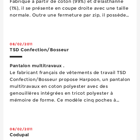
Fabriqué à partir de coton (99%) et d’élasthanne
(1%), il se présente en coupe droite avec une taille
normale. Outre une fermeture par zip, il possède
cinq poches idéales pour ranger les outils. Il est
commercialisé de la taille 36 à 64 dans le coloris
noir stretch ...
08/02/2011
TSD Confection/Bosseur
Pantalon multitravaux .
Le fabricant français de vêtements de travail TSD
Confection/Bosseur propose Harpoon, un pantalon
multitravaux en coton polyester avec des
genouillères intégrées en tricot polyester à
mémoire de forme. Ce modèle cinq poches à
rehausse du dos et ceinture élastiquée est
disponible dans les tailles 36 à 54 en coloris ébène
(modèle présent...
08/02/2011
Codupal