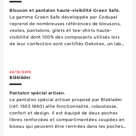
Blouson et pantalon haute-visibilité Green Safe.
La gamme Green Safe développée par Codupal
reprend de nombreuses références de blousons,
vestes, pantalons, gilets et tee-shirts haute-
visibilité dont 100% des composants utilisés lors
de leur confection sont certifiés Oekotex, un label
qui garantit l’absence de produits toxiques pour le
corps et l’environnement. Issu de cette sélection,
le blous...
22/12/2010
Blåkläder
Pantalon spécial artisan.
Le pantalon spécial artisan proposé par Blaklader
(réf. 1503 1860) allie fonctionnalité, robustesse,
confort et design. Il est équipé de deux poches
libres renforcées et compartimentées coupées en
biseau qui peuvent être rentrées dans les poches
de devant, de deux poches arrière à soufflets dont