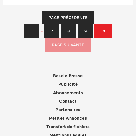
une avec un rabat à pression, d’une poc...
PAGE PRÉCÉDENTE
…
1
7
8
9
10
PAGE SUIVANTE
Baselo Presse
Publicité
Abonnements
Contact
Partenaires
Petites Annonces
Transfert de fichiers
Mentions Légales