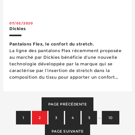
forcément changer de tenue. Les nouvelles
collections respectent cette démarche, et
notamment les deux pantalons Lucie pour la...
07/02/2020
Dickies
Pantalons Flex, le confort du stretch.
La ligne des pantalons Flex récemment proposée
au marché par Dickies bénéficie d’une nouvelle
technologie développée par la marque qui se
caractérise par l’insertion de stretch dans la
composition du tissu pour apporter un confort
supérieur et plus de flexibilité. Cette gamme Flex
comporte quatre modèles, à savoir l’Universal
ave...
PAGE PRÉCÉDENTE
…
1
2
3
4
5
10
PAGE SUIVANTE