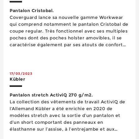
Pantalon Cristobal.
Coverguard lance sa nouvelle gamme Workwear
qui comprend notamment le pantalon Cristobal de
coupe regular. Très fonctionnel avec ses multiples
poches dont des poches holster amovibles, il se
caractérise également par ses atouts de confort
procurés grâce à des empiècements stretch. Il est
conçu dans un textile Ripstop 280 g/m², avec des
empiècements polyamide/stretch et Oxford p...
17/03/2023
Kübler
Pantalon stretch ActiviQ 270 g/m2.
La collection des vêtements de travail ActiviQ de
l’Allemand Kübler a été enrichie en 2020 de
modèles stretch avec la sortie d’un pantalon et
d’un short comportant des panneaux en
élasthanne sur l’assise, à l’entrejambe et aux
genoux. Ces deux vêtements en tissu 50%