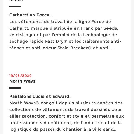
Carhartt en Force.
Les vêtements de travail de la ligne Force de
Carhartt, marque distribuée en Franc par Seeds,
se distinguent par l’emploi de la technologie de
séchage rapide Fast Dry® et les traitements anti-
tâches et anti-odeur Stain Breaker® et Anti-
Odor®. Pour la saison 2020, plusieurs nouveautés
sont venues étoffer cette ligne avec notamment
le pantalon Broxton Cargo Trousers, le blouson
Hooded Jac...
19/03/2020
North Ways
Pantalons Lucie et Edward.
North Ways® conçoit depuis plusieurs années des
collections de vêtements de travail dessinés pour
allier protection, confort et style et permettre aux
professionnels du bâtiment, de l’industrie et de la
logistique de passer du chantier à la ville sans