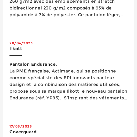
260 g/m2 avec des empiècements en stretch
bidirectionnel 230 g/m2 composés à 93% de
polyamide à 7% de polyester. Ce pantalon léger,
d’une grande résistance à la déchirure, est
renforcé par des inserts en Cordura® sur les
poches genoux et le bas des jambes. Il comporte
d...
28/04/2023
Ilkott
Pantalon Endurance.
La PME française, Actimage, qui se positionne
comme spécialiste des EPI innovants par leur
design et la combinaison des matières utilisées,
propose sous sa marque Ilkott le nouveau pantalon
Endurance (réf. YP95). S’inspirant des vêtements
de sport, ce pantalon associe des matériaux légers
et respirants à une très grande liberté de
mouvements, le tout san...
17/03/2023
Coverguard