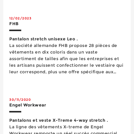
polyester 50% coton 180 g/m2 combinent légèreté
et résistanc...
12/02/2023
FHB
Pantalon stretch unisexe Leo .
La société allemande FHB propose 28 pièces de
vêtements en dix coloris dans un vaste
assortiment de tailles afin que les entreprises et
les artisans puissent confectionner le vestiaire qui
leur correspond, plus une offre spécifique aux
métiers de la charpente et de la couverture. La
marque vient récemment d’ajouter dans son
assortiment général le pantalon Leo, prot&...
30/11/2020
Engel Workwear
Pantalons et veste X-Treme 4-way stretch .
La ligne des vêtements X-treme de Engel
Workwear remporte un réel succès commercial