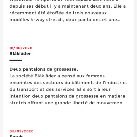
depuis ses début il y a maintenant deux ans. Elle a
récemment été étoffée de trois nouveaux
modèles 4-way stretch, deux pantalons et une
veste qui partagent tous le même tissu 73% nylon
17% coton 10% élasthanne d’une densité de 195
g/m2. Confort...
18/06/2020
Blåkläder
Deux pantalons de grossesse.
La société Blåkläder a pensé aux femmes
enceintes des secteurs du bâtiment, de l’industrie,
du transport et des services. Elle sort à leur
intention deux pantalons de grossesse en matière
stretch offrant une grande liberté de mouvement.
Testés par 2 500 professionnelles enceintes dans
le monde, ces pantalons sont déclinés en un
modèle pour la ...
06/05/2020
Seeds