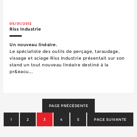
On peut ainsi évoquer une gamme de fraises à
carotter élargie de modèles en HSS M2 à queue
Wel...
05/01/2012
Riss Industrie
Un nouveau linéaire.
Le spécialiste des outils de perçage, taraudage,
vissage et sciage Riss Industrie présentait sur son
stand un tout nouveau linéaire destiné à la
pr&eacu...
PAGE PRÉCÉDENTE
1
2
3
4
5
PAGE SUIVANTE