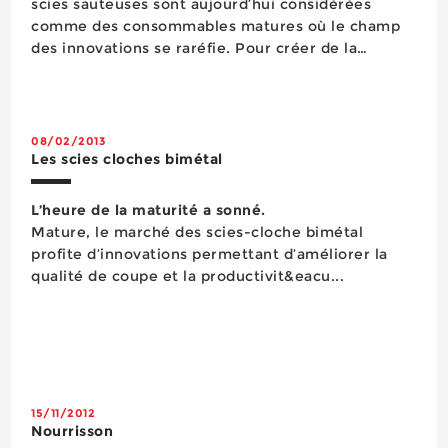
scies sauteuses sont aujourd’hui considérées
comme des consommables matures où le champ
des innovations se raréfie. Pour créer de la
croissance et dynamiser les ventes chez les
distributeurs, les fournisseurs axent donc leur
stratégie sur des évolutions technolog...
08/02/2013
Les scies cloches bimétal
L’heure de la maturité a sonné.
Mature, le marché des scies-cloche bimétal
profite d’innovations permettant d’améliorer la
qualité de coupe et la productivit&eacu...
15/11/2012
Nourrisson