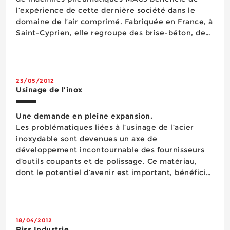
l’expérience de cette dernière société dans le
domaine de l’air comprimé. Fabriquée en France, à
Saint-Cyprien, elle regroupe des brise-béton, des
piqueurs et des sableuses qui viennent compléter
la gamme de forets béton de Riss. Performa...
23/05/2012
Usinage de l'inox
Une demande en pleine expansion.
Les problématiques liées à l’usinage de l’acier
inoxydable sont devenues un axe de
développement incontournable des fournisseurs
d’outils coupants et de polissage. Ce matériau,
dont le potentiel d’avenir est important, bénéficie
en effet d’une demande croissante liée à
l’apparition de nouvelles applications et à un
nombre grandissa...
18/04/2012
Riss Industrie