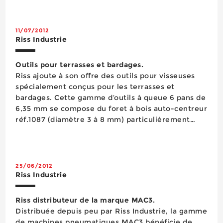
machine et l’outil utilisé (douille de réduction et
cône ...
11/07/2012
Riss Industrie
Outils pour terrasses et bardages.
Riss ajoute à son offre des outils pour visseuses
spécialement conçus pour les terrasses et
bardages. Cette gamme d’outils à queue 6 pans de
6,35 mm se compose du foret à bois auto-centreur
réf.1087 (diamètre 3 à 8 mm) particulièrement
adapté au perçage du bois des solives et des
lambourdes et de deux fraises. La fraise conique à
ébavurer...
25/06/2012
Riss Industrie
Riss distributeur de la marque MAC3.
Distribuée depuis peu par Riss Industrie, la gamme
de machines pneumatiques MAC3 bénéficie de