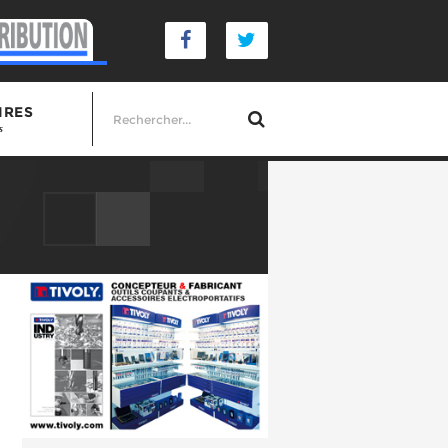
IRES
s