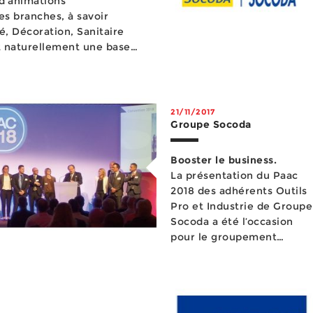
 d’animations
s branches, à savoir
té, Décoration, Sanitaire
t naturellement une base
es de la politique du
on de ces opé...
21/11/2017
Groupe Socoda
Booster le business.
La présentation du Paac
2018 des adhérents Outils
Pro et Industrie de Groupe
Socoda a été l’occasion
pour le groupement
d’indépendants de
rappeler l&rsquo...