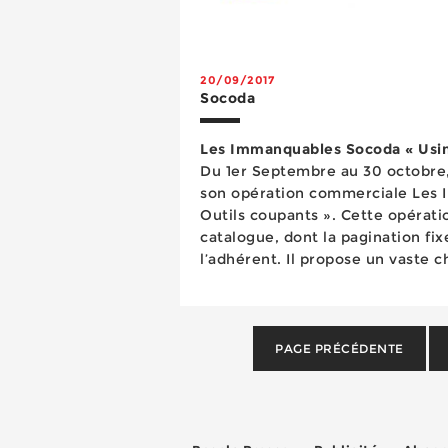
20/09/2017
Socoda
Les Immanquables Socoda « Usin
Du 1er Septembre au 30 octobre,
son opération commerciale Les 
Outils coupants ». Cette opérati
catalogue, dont la pagination fix
l’adhérent. Il propose un vaste c
forets, des tarauds, des fraises, d
PAGE PRÉCÉDENTE