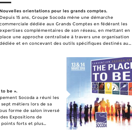
Nouvelles orientations pour les grands comptes.
Depuis 15 ans, Groupe Socoda mène une démarche
commerciale dédiée aux Grands Comptes en fédérant les
expertises complémentaires de son réseau, en mettant en
place une approche centralisée à travers une organisation
dédiée et en concevant des outils spécifiques destinés aux
PME-PMI ainsi qu’aux grands groupes inter...
to be ».
oupement Socoda a réuni les
 sept métiers lors de sa
ous forme de salon inversé
 des Expositions de
 points forts et plus
ce rendez-vous dont l...