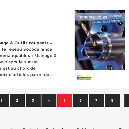
bloc produit et une personnalisation des prix e...
age & Outils coupants ».
 le réseau Socoda lance
Immanquables « Usinage &
on s’appuie sur un
e est au choix de
hoix d’articles parmi des
es trépans,...
…
1
2
3
4
5
6
7
8