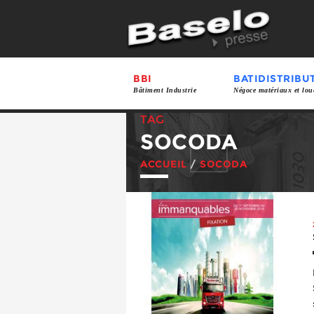
BBI
BATIDISTRIBU
Bâtiment Industrie
Négoce matériaux et lou
TAG
SOCODA
ACCUEIL
/
SOCODA