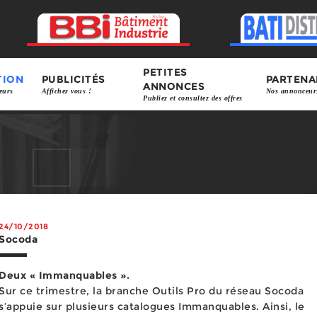
PETITES
TION
PUBLICITÉS
PARTENA
ANNONCES
eurs
Affichez vous !
Nos annonceur
Publiez et consultez des offres
24/10/2018
Socoda
Deux « Immanquables ».
Sur ce trimestre, la branche Outils Pro du réseau Socoda
s’appuie sur plusieurs catalogues Immanquables. Ainsi, le