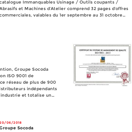
catalogue Immanquables Usinage / Outils coupants /
Abrasifs et Machines d’Atelier comprend 32 pages d’offres
commerciales, valables du 1er septembre au 31 octobre
2018. Il inclut les familles de produits suivantes : coffrets,
forets, tarauds & fraises, lames de scie à ruban ,...
ention, Groupe Socoda
tion ISO 9001 de
ce réseau de plus de 900
istributeurs indépendants
industrie et totalise un
s milliards d’euros, la
20/06/2018
Groupe Socoda