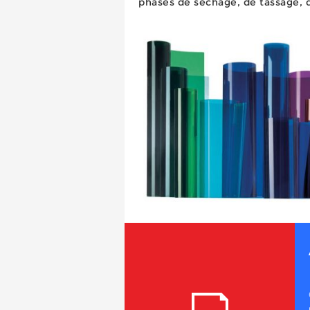
phases de séchage, de tassage, d
Il dispose d’une viscoélasticité
les chocs et l...