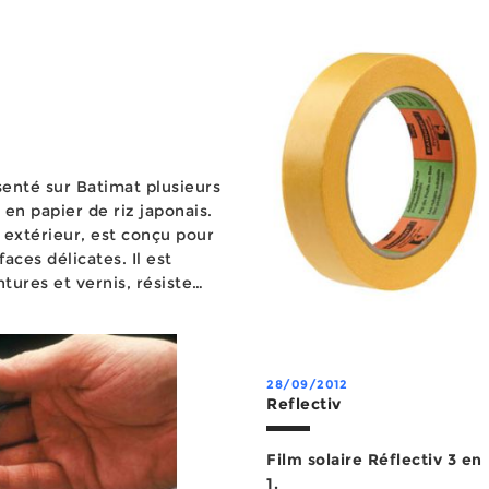
les variations dimensionnelles en cours d’application et
présente une très bonne r&eac...
senté sur Batimat plusieurs
en papier de riz japonais.
 extérieur, est conçu pour
faces délicates. Il est
ntures et vernis, résiste
ne température de 100°C
28/09/2012
Reflectiv
Film solaire Réflectiv 3 en
1.