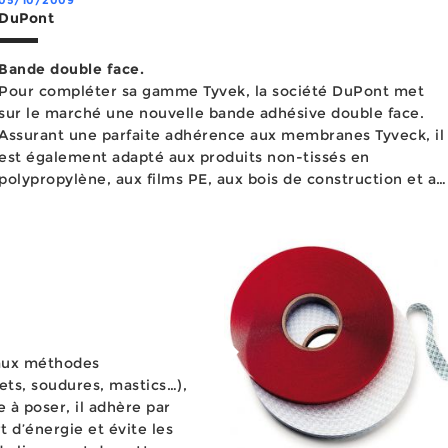
DuPont
Bande double face.
Pour compléter sa gamme Tyvek, la société DuPont met
sur le marché une nouvelle bande adhésive double face.
Assurant une parfaite adhérence aux membranes Tyveck, il
est également adapté aux produits non-tissés en
polypropylène, aux films PE, aux bois de construction et au
métal. Conçue pour opérer dans des conditions d’humidité
et de tempér...
aux méthodes
ets, soudures, mastics…),
 à poser, il adhère par
t d’énergie et évite les