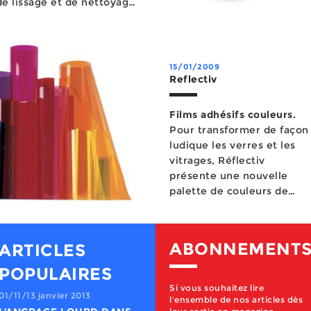
e lissage et de nettoyage.
 importante pour absorber
15/01/2009
Reflectiv
Films adhésifs couleurs.
Pour transformer de façon
ludique les verres et les
vitrages, Réflectiv
présente une nouvelle
palette de couleurs de
films décoratifs adhésifs.
Cette colle...
ABONNEMENT
ARTICLES
POPULAIRES
Si vous souhaitez lire
01/11/13 janvier 2013
l'ensemble de nos articles dès