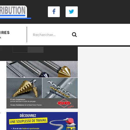
IRES
s
r