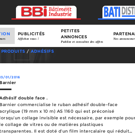
PETITES
TION
PUBLICITÉS
PARTENA
ANNONCES
eurs
Affichez vous !
Nos annonceur
Publiez et consultez des offres
/
PRODUITS
/
ADHÉSIFS
13/01/2016
Barnier
Adhésif double face .
Barnier commercialise le ruban adhésif double-face
acrylique (19 mm x 10 m) AS 1160 qui est préconisé
lorsqu’un collage invisible est nécessaire, par exemple pou
le collage de vitres ou de matières plastiques
transparentes. Il est doté d’un film intercalaire qui réduit