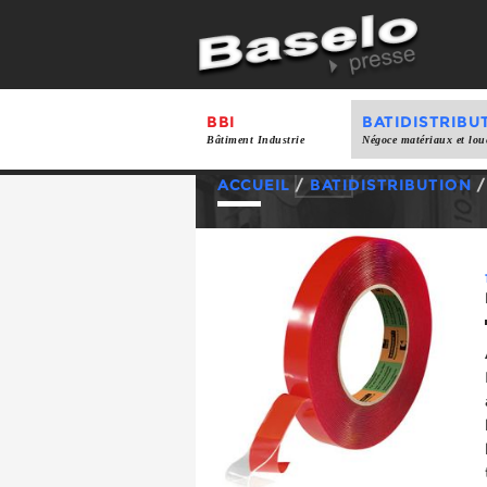
BBI
BATIDISTRIBU
Bâtiment Industrie
Négoce matériaux et lou
ACCUEIL
/
BATIDISTRIBUTION