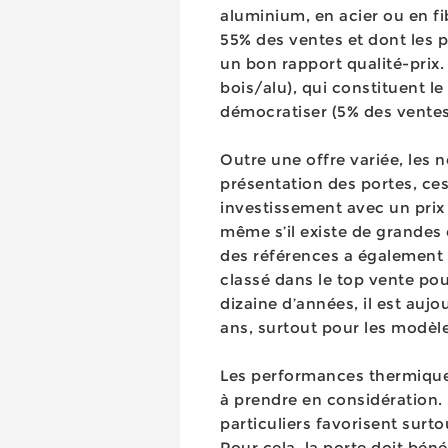
aluminium, en acier ou en fib
55% des ventes et dont les p
un bon rapport qualité-prix. 
bois/alu), qui constituent 
démocratiser (5% des ventes
Outre une offre variée, les 
présentation des portes, ce
investissement avec un prix
même s’il existe de grandes 
des références a également s
classé dans le top vente po
dizaine d’années, il est aujo
ans, surtout pour les modèl
Les performances thermiques
à prendre en considération. 
particuliers favorisent surt
Pour cela, la porte doit béné