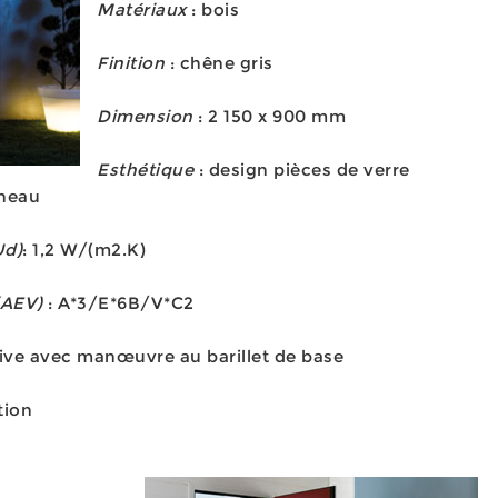
Matériaux
: bois
Finition
: chêne gris
Dimension
: 2 150 x 900 mm
Esthétique
: design pièces de verre
nneau
Ud)
: 1,2 W/(m2.K)
(AEV)
: A*3/E*6B/V*C2
ive avec manœuvre au barillet de base
tion