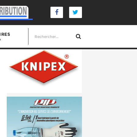
IRES
s