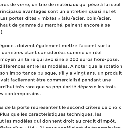
res de verre, un trio de matériaux qui pèse à lui seul
rincipaux avantages sont un entretien quasi nul et
Les portes dites « mixtes » (alu/acier, bois/acier,
le haut de gamme du marché, peinent encore à se
).
négoces doivent également mettre l’accent sur la
s dernières étant considérées comme un réel
 moyen unitaire qui avoisine 3 000 euros hors-pose,
différences entre les modèles. A noter que la rotation
on importance puisque, s’il y a vingt ans, un produit
uvait facilement être commercialisé pendant une
urd’hui très rare que sa popularité dépasse les trois
es contemporains.
 de la porte représentent le second critère de choix
Plus que les caractéristiques techniques, les
out les modèles qui donnent droit au crédit d’impôt.
ficier d’un « Ud » (U pour coefficient de transmission