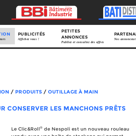
PETITES
TION
PUBLICITÉS
PARTENA
ANNONCES
eurs
Affichez vous !
Nos annonceur
Publiez et consultez des offres
ION
/
PRODUITS
/
OUTILLAGE À MAIN
R CONSERVER LES MANCHONS PRÊTS
®
Le Clic&Roll
de Nespoli est un nouveau rouleau