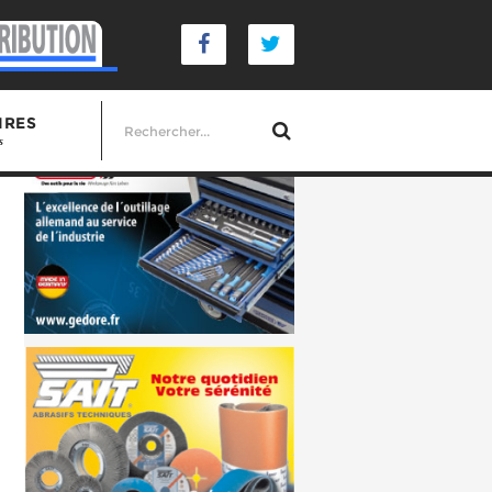
IRES
s