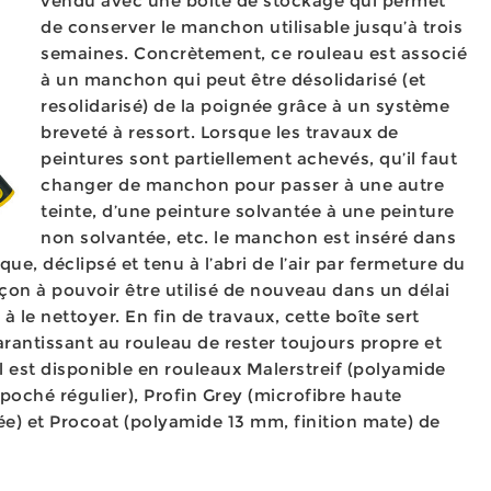
vendu avec une boîte de stockage qui permet
de conserver le manchon utilisable jusqu’à trois
semaines. Concrètement, ce rouleau est associé
à un manchon qui peut être désolidarisé (et
resolidarisé) de la poignée grâce à un système
breveté à ressort. Lorsque les travaux de
peintures sont partiellement achevés, qu’il faut
changer de manchon pour passer à une autre
teinte, d’une peinture solvantée à une peinture
non solvantée, etc. le manchon est inséré dans
que, déclipsé et tenu à l’abri de l’air par fermeture du
çon à pouvoir être utilisé de nouveau dans un délai
à le nettoyer. En fin de travaux, cette boîte sert
antissant au rouleau de rester toujours propre et
l est disponible en rouleaux Malerstreif (polyamide
poché régulier), Profin Grey (microfibre haute
née) et Procoat (polyamide 13 mm, finition mate) de