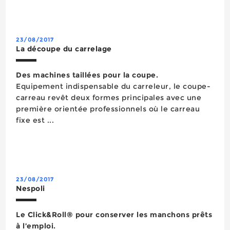
VDE 1 000 V répondant à l’essentiel des situations.
Outre le Speed E électricien, ce programme
d&rs...
23/08/2017
La découpe du carrelage
Des machines taillées pour la coupe.
Equipement indispensable du carreleur, le coupe-
carreau revêt deux formes principales avec une
première orientée professionnels où le carreau
fixe est ...
23/08/2017
Nespoli
Le Click&Roll® pour conserver les manchons prêts
à l’emploi.