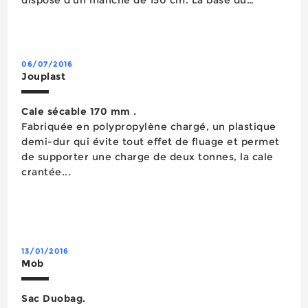
manche est équipée d’un crochet pour mieux
soulever les treillis soudés. La platine en alumini...
06/07/2016
Jouplast
Cale sécable 170 mm .
Fabriquée en polypropylène chargé, un plastique
demi-dur qui évite tout effet de fluage et permet
de supporter une charge de deux tonnes, la cale
crantée...
13/01/2016
Mob
Sac Duobag.