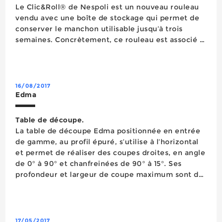
Le Clic&Roll® de Nespoli est un nouveau rouleau
vendu avec une boîte de stockage qui permet de
conserver le manchon utilisable jusqu’à trois
semaines. Concrètement, ce rouleau est associé à
un manchon qui peut être désolidarisé (et
resolidarisé) de la poignée grâce à un système
bre...
16/08/2017
Edma
Table de découpe.
La table de découpe Edma positionnée en entrée
de gamme, au profil épuré, s’utilise à l’horizontal
et permet de réaliser des coupes droites, en angle
de 0° à 90° et chanfreinées de 90° à 15°. Ses
profondeur et largeur de coupe maximum sont de
330 mm et 1 370 mm. Elle est livrée avec un
transformateur de 40 V / 200 W (IP44). ...
17/05/2017