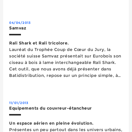
laisse aucune marque après son passage. Simple
d’utilisation et ultra-léger, il assure une finition
optimale même pour les utilisateurs...
04/04/2013
Samvaz
Rali Shark et Rali tricolore.
Lauréat du Trophée Coup de Cœur du Jury, la
société suisse Samvaz présentait sur Eurobois son
ciseau à bois à lame interchangeable Rali Shark.
Cet outil, que nous avons déjà présenter dans
Batidistribution, repose sur un principe simple, à
savoir un manche muni d’un porte-outil sur lequel
il est possible d’emboîter différents types ...
11/01/2013
Equipements du couvreur-étancheur
Un espace aérien en pleine évolution.
Présentes un peu partout dans les univers urbains,