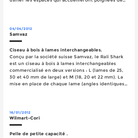
portes, taquets de support d’étagères, charnières
invisibles, etc. Il est constitué d'une longue règle
millim&e...
04/04/2012
Samvaz
Ciseau à bois à lames interchangeables.
Conçu par la société suisse Samvaz, le Rali Shark
est un ciseau à bois à lames interchangeables
commercialisé en deux versions : L (lames de 25,
30 et 40 mm de large) et M (18, 20 et 22 mm). La
mise en place de chaque lame (angles identiques
aux ciseaux traditionnels) s’effectue via un
emmanchement plat doté d’un système d’ergots
bloquant la ...
16/01/2012
Wilmart-Cori
Pelle de petite capacité .