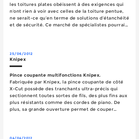
les toitures plates obéissent à des exigences qui
n’ont rien à voir avec celles de la toiture pentue,
ne serait-ce qu’en terme de solutions d’étanchéité
et de sécurité. Ce marché de spécialistes pourrait
toutefois s’ouvrir à la distribution généra...
25/06/2012
Knipex
Pince coupante multifonctions Knipex.
Fabriquée par Knipex, la pince coupante de côté
X-Cut possède des tranchants ultra-précis qui
sectionnent toutes sortes de fils, des plus fins aux
plus résistants comme des cordes de piano. De
plus, sa grande ouverture permet de couper
facilement et sans effort des câbles
multiconducteurs. En effet, comparé à une pince
de côté traditionnelle, le sectionnemen...
04/04/2012