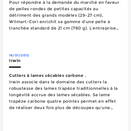
Pour répondre à la demande du marché en faveur
de pelles rondes de petites capacités au
détriment des grands modèles (29-27 cm),
Wilmart-Cori enrichit sa gamme d’une pelle à
tranchée standard de 21 cm (780 g). L’entreprise
s’apprête également à lancer une pelle d’Alsace
renforcée avec rebord, de 27â cm (980 g). Ces
deu...
16/01/2012
Irwin
Cutters à lames sécables carbone .
Irwin associe dans le domaine des cutters la
robustesse des lames trapèze traditionnelles à la
longévité accrue des lames sécables. Sa lame
trapèze carbone quatre pointes permet en effet
de réaliser deux fois plus de découpes qu'une
lame traditionnelle tandis que la présence de
quatre encoches autorise une extension complète
de la lame. Les cutter...