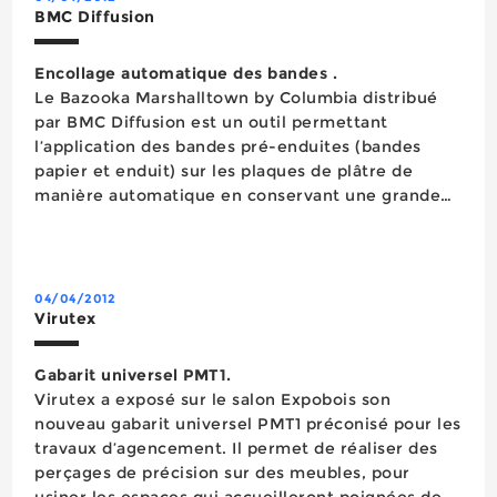
BMC Diffusion
Encollage automatique des bandes .
Le Bazooka Marshalltown by Columbia distribué
par BMC Diffusion est un outil permettant
l’application des bandes pré-enduites (bandes
papier et enduit) sur les plaques de plâtre de
manière automatique en conservant une grande
régularité d’application et une excellente qualité
de finition. Fonctionnant avec une pompe à enduit
nécessaire à son remplissage,...
04/04/2012
Virutex
Gabarit universel PMT1.
Virutex a exposé sur le salon Expobois son
nouveau gabarit universel PMT1 préconisé pour les
travaux d’agencement. Il permet de réaliser des
perçages de précision sur des meubles, pour
usiner les espaces qui accueilleront poignées de