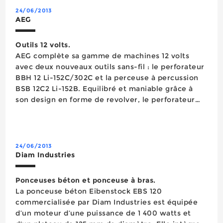
24/06/2013
AEG
Outils 12 volts.
AEG complète sa gamme de machines 12 volts
avec deux nouveaux outils sans-fil : le perforateur
BBH 12 Li-152C/302C et la perceuse à percussion
BSB 12C2 Li-152B. Equilibré et maniable grâce à
son design en forme de revolver, le perforateur
BBH 12 Li-152C/302C ne pèse que 1,7 kg en version
302 C (3,0 Ah) et 1,4 kg en version 152 C (1,5 Ah). Il
est ainsi préconisé pour percer en haute...
24/06/2013
Diam Industries
Ponceuses béton et ponceuse à bras.
La ponceuse béton Eibenstock EBS 120
commercialisée par Diam Industries est équipée
d’un moteur d’une puissance de 1 400 watts et