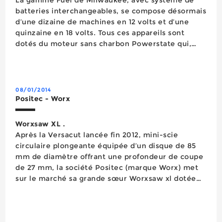
batteries interchangeables, se compose désormais
d’une dizaine de machines en 12 volts et d’une
quinzaine en 18 volts. Tous ces appareils sont
dotés du moteur sans charbon Powerstate qui,
grâce à un échauffement réduit, promet une
durée de vie multipliée, de la technologie
Redlithium-Ion qui donne à la batte...
08/01/2014
Positec - Worx
Worxsaw XL .
Après la Versacut lancée fin 2012, mini-scie
circulaire plongeante équipée d’un disque de 85
mm de diamètre offrant une profondeur de coupe
de 27 mm, la société Positec (marque Worx) met
sur le marché sa grande sœur Worxsaw xl dotée
pour sa part d’un disque de 115 mm qui permet
d’atteindre une profondeur de coupe droite de 43
mm – donc de découper les plans...