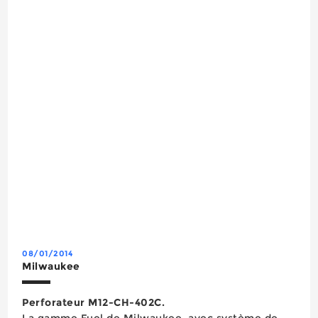
dans les supports bois – nous aborderons le cas
des cloueurs béton dans un encadré spécifique.
Plusieurs ca...
08/01/2014
Milwaukee
Perforateur M12-CH-402C.
La gamme Fuel de Milwaukee, avec système de