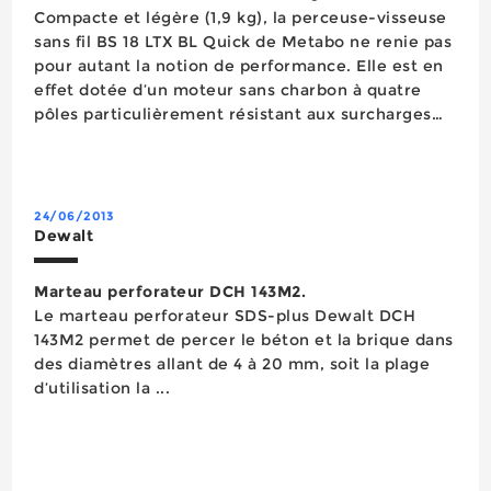
Compacte et légère (1,9 kg), la perceuse-visseuse
sans fil BS 18 LTX BL Quick de Metabo ne renie pas
pour autant la notion de performance. Elle est en
effet dotée d’un moteur sans charbon à quatre
pôles particulièrement résistant aux surcharges
qui procure une vitesse de rotation très élevée
(deux vitesses : 600 tr/min. et 2 050 tr/min.), ce
qui la rend ef...
24/06/2013
Dewalt
Marteau perforateur DCH 143M2.
Le marteau perforateur SDS-plus Dewalt DCH
143M2 permet de percer le béton et la brique dans
des diamètres allant de 4 à 20 mm, soit la plage
d’utilisation la ...