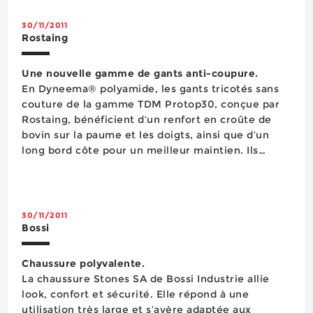
au dos des gants d’une p...
30/11/2011
Rostaing
Une nouvelle gamme de gants anti-coupure.
En Dyneema® polyamide, les gants tricotés sans
couture de la gamme TDM Protop30, conçue par
Rostaing, bénéficient d’un renfort en croûte de
bovin sur la paume et les doigts, ainsi que d’un
long bord côte pour un meilleur maintien. Ils
disposent également d’un renfort trépointe entre
le pouce et l’index. Recommandés pour les
manipulation...
30/11/2011
Bossi
Chaussure polyvalente.
La chaussure Stones SA de Bossi Industrie allie
look, confort et sécurité. Elle répond à une
utilisation très large et s’avère adaptée aux