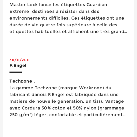
Master Lock lance les étiquettes Guardian
Extreme, destinées à résister dans des
environnements difficiles. Ces étiquettes ont une
durée de vie quatre fois supérieure à celle des
étiquettes habituelles et affichent une très grande
longévité grâce à un procédé d’impression par
fusion du message de séc...
30/11/2011
F.Engel
Techzone .
La gamme Techzone (marque Workzone) du
fabricant danois F.Engel est fabriquée dans une
matière de nouvelle génération, un tissu Vantage
avec Cordura 50% coton et 50% nylon (grammage
250 g/m²) léger, confortable et particulièrement
résistant à l’abrasion. Cette gamme au design très
actuel capable de supporter sans altération
d’innombrables cycles de lavage est