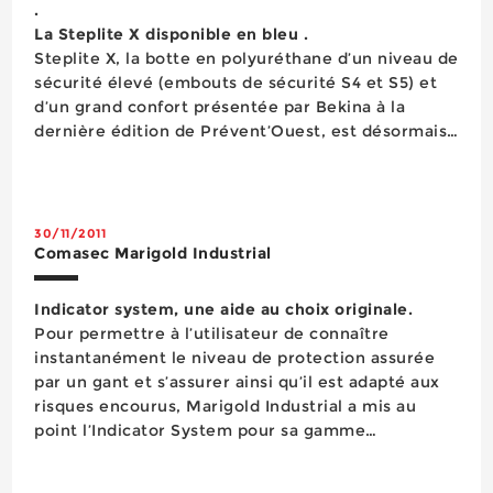
.
La Steplite X disponible en bleu .
Steplite X, la botte en polyuréthane d’un niveau de
sécurité élevé (embouts de sécurité S4 et S5) et
d’un grand confort présentée par Bekina à la
dernière édition de Prévent’Ouest, est désormais
disponible sur stock en bleu, une couleur qui
s’ajoute au blanc et au vert. ...
30/11/2011
Comasec Marigold Industrial
Indicator system, une aide au choix originale.
Pour permettre à l’utilisateur de connaître
instantanément le niveau de protection assurée
par un gant et s’assurer ainsi qu’il est adapté aux
risques encourus, Marigold Industrial a mis au
point l’Indicator System pour sa gamme
Puretough de gants de protection mécanique et
anti-coupure. Ce concept repose sur l’apposition