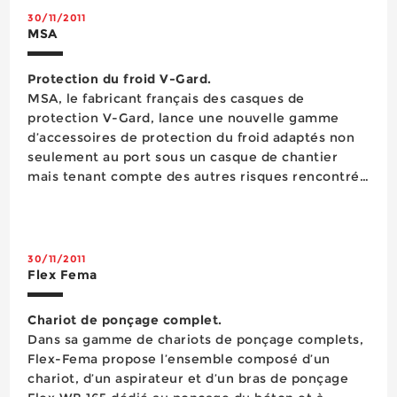
compos&eacut...
30/11/2011
MSA
Protection du froid V-Gard.
MSA, le fabricant français des casques de
protection V-Gard, lance une nouvelle gamme
d’accessoires de protection du froid adaptés non
seulement au port sous un casque de chantier
mais tenant compte des autres risques rencontrés
(risque électrique, incendie, manque de visibilité).
Casque, protection auditive, protection faciale,
lampe figurent donc dans cette solution complète
aux côt&ea...
30/11/2011
Flex Fema
Chariot de ponçage complet.
Dans sa gamme de chariots de ponçage complets,
Flex-Fema propose l’ensemble composé d’un
chariot, d’un aspirateur et d’un bras de ponçage