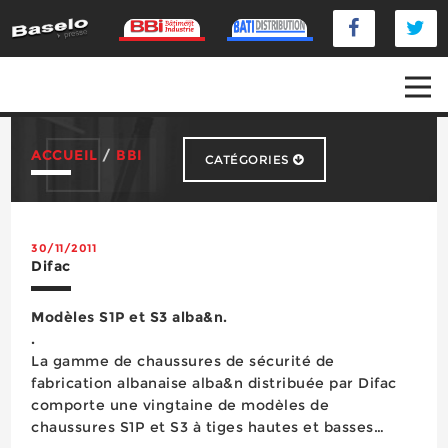
ACCUEIL
/
BBI
CATÉGORIES
Distribution
Fournisseurs
Organismes professionnels
30/11/2011
Difac
Produits
Modèles S1P et S3 alba&n.
.
La gamme de chaussures de sécurité de
fabrication albanaise alba&n distribuée par Difac
comporte une vingtaine de modèles de
chaussures S1P et S3 à tiges hautes et basses