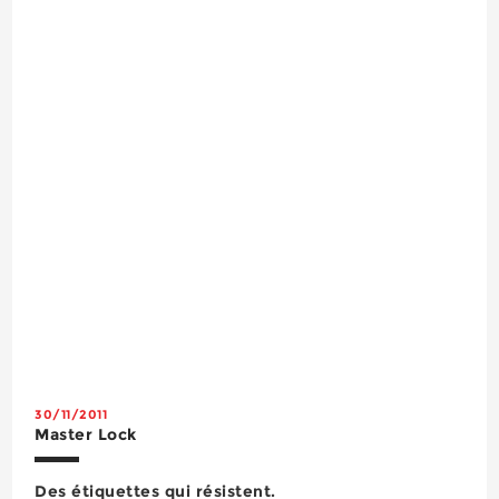
réalisées dans une sélection de diverses matières
(cuir nubuck, cuir pleine fleur lisse ou grainé, cuir
et textile air mesh…) et reflétant des styles ...
30/11/2011
Master Lock
Des étiquettes qui résistent.