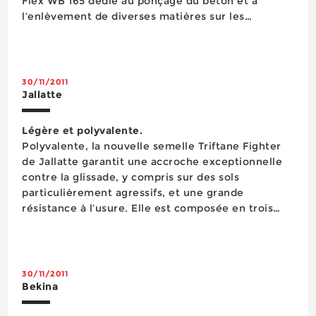
Flex WB 165 dédié au ponçage du béton et à
l’enlèvement de diverses matières sur les
plafonds, au sol et sur les murs. Permettant la
finition de surface sur béton et chape ainsi que
l&rsquo...
30/11/2011
Jallatte
Légère et polyvalente.
Polyvalente, la nouvelle semelle Triftane Fighter
de Jallatte garantit une accroche exceptionnelle
contre la glissade, y compris sur des sols
particulièrement agressifs, et une grande
résistance à l’usure. Elle est composée en trois
parties : la couche confort Oxytane destinée à
améliorer la souplesse, l’élasticité et la capacité
d’amortissement...
30/11/2011
Bekina