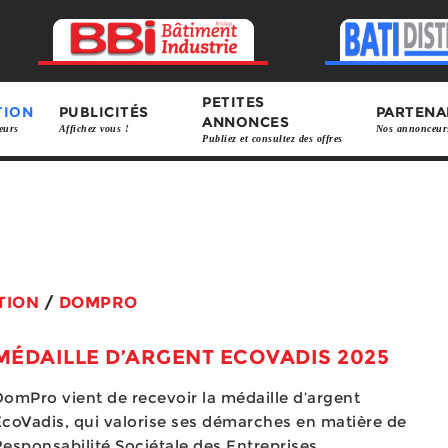
PETITES
TION
PUBLICITÉS
PARTENA
ANNONCES
eurs
Affichez vous !
Nos annonceur
Publiez et consultez des offres
TION
/
DOMPRO
MÉDAILLE D’ARGENT ECOVADIS 2025
omPro vient de recevoir la médaille d’argent
coVadis, qui valorise ses démarches en matière de
esponsabilité Sociétale des Entreprises.