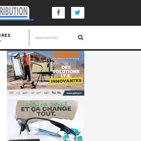
IRES
s