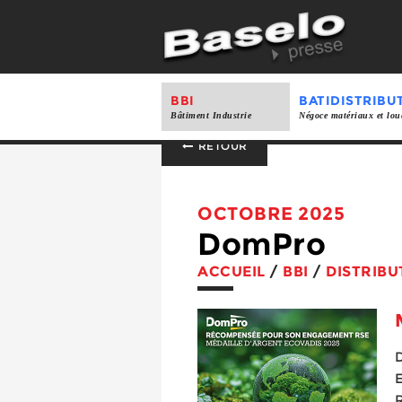
BBI
BATIDISTRIBU
Bâtiment Industrie
Négoce matériaux et lou
RETOUR
OCTOBRE 2025
DomPro
ACCUEIL
/
BBI
/
DISTRIBU
D
E
R