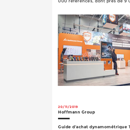
000 références, dont près de 9
liées à l’usinage et au serrage.
fabricants y fig...
20/11/2019
Hoffmann Group
Guide d’achat dynamométrique 