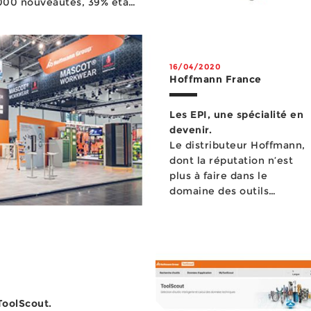
 000 nouveautés, 39% étant
 Cinq cents marques de
16/04/2020
Hoffmann France
Les EPI, une spécialité en
devenir.
Le distributeur Hoffmann,
dont la réputation n’est
plus à faire dans le
domaine des outils
coupants et des
équipements d’atelier, s’i..
ToolScout.