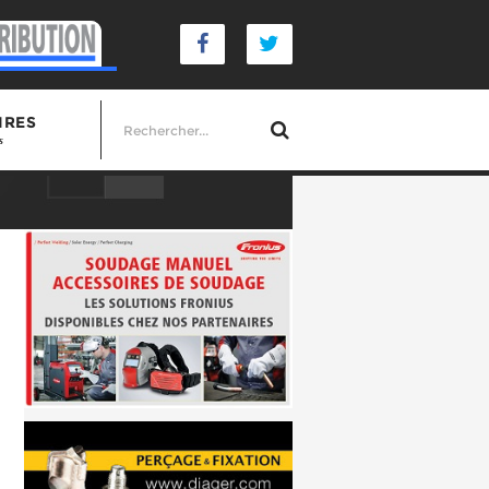
IRES
s