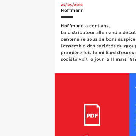
24/04/2019
Hoffmann
Hoffmann a cent ans.
Le distributeur allemand a début
centenaire sous de bons auspice
l’ensemble des sociétés du grou
première fois le milliard d’euros de
société voit le jour le 11 mars 19
Joseph Hoffmann, rejoint treize a
Fra...
Un couple qui dure dans le temps Résistance, accessibilité, légèreté et gain de temps sont le