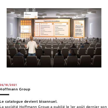
mêmes leurs postes de travail modulaires et de demander
une offre sans engagement en q...
26/10/2021
Hoffmann Group
Le catalogue devient bisannuel.
La société Hoffmann Group a publié le 1er août dernier son