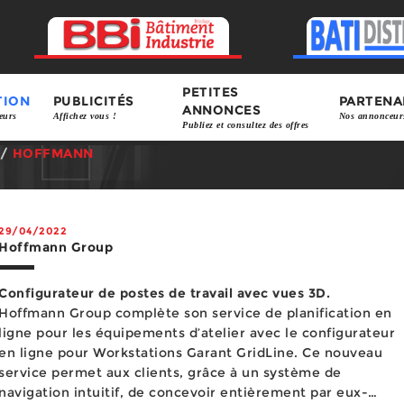
PETITES
TION
PUBLICITÉS
PARTENA
ANNONCES
eurs
Affichez vous !
Nos annonceur
Publiez et consultez des offres
/
HOFFMANN
29/04/2022
Hoffmann Group
Configurateur de postes de travail avec vues 3D.
Hoffmann Group complète son service de planification en
ligne pour les équipements d’atelier avec le configurateur
en ligne pour Workstations Garant GridLine. Ce nouveau
service permet aux clients, grâce à un système de
navigation intuitif, de concevoir entièrement par eux-