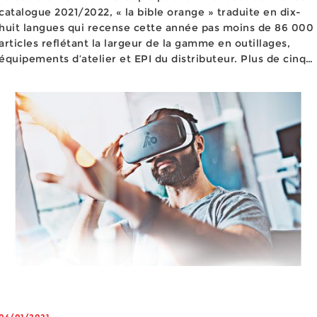
catalogue 2021/2022, « la bible orange » traduite en dix-
huit langues qui recense cette année pas moins de 86 000
articles reflétant la largeur de la gamme en outillages,
équipements d’atelier et EPI du distributeur. Plus de cinq
cents marques de fabricants sont proposées en complé...
04/01/2021