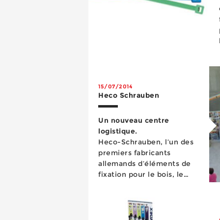
15/07/2014
Heco Schrauben
Un nouveau centre
logistique.
Heco-Schrauben, l’un des
premiers fabricants
allemands d’éléments de
fixation pour le bois, le
béton, le métal et la
fixation de charges
lourdes, a inve...