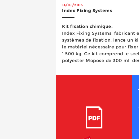
14/10/2013
Index Fixing Systems
Kit fixation chimique.
Index Fixing Systems, fabricant e
systèmes de fixation, lance un k
le matériel nécessaire pour fixe
1 500 kg. Ce kit comprend le scellement chimique
polyester Mopose de 300 ml, de
quatre tamis en nylon MO-TN et 
ES. Grâce à sa polyvalence, ce s
Un couple qui dure dans le temps Résistance, accessibilité, légèreté et gain de temps sont le