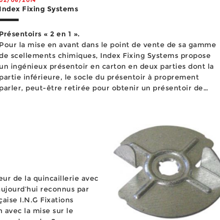
Index Fixing Systems
Présentoirs « 2 en 1 ».
Pour la mise en avant dans le point de vente de sa gamme
de scellements chimiques, Index Fixing Systems propose
un ingénieux présentoir en carton en deux parties dont la
partie inférieure, le socle du présentoir à proprement
parler, peut-être retirée pour obtenir un présentoir de
comptoir. Cet outil d’aide à la vente est disponible en deux
formats p...
ur de la quincaillerie avec
aujourd’hui reconnus par
çaise I.N.G Fixations
n avec la mise sur le