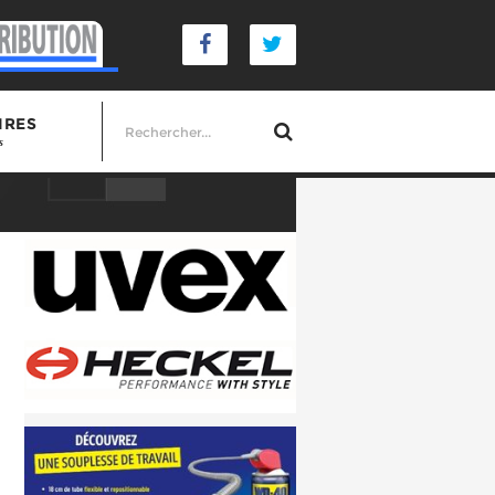
IRES
s