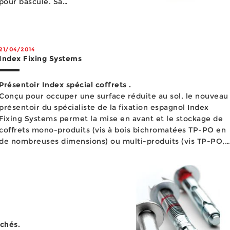
pour bascule. Sa
alésage fileté M6 qui
men...
21/04/2014
Index Fixing Systems
Présentoir Index spécial coffrets .
Conçu pour occuper une surface réduite au sol, le nouveau
présentoir du spécialiste de la fixation espagnol Index
Fixing Systems permet la mise en avant et le stockage de
coffrets mono-produits (vis à bois bichromatées TP-PO en
de nombreuses dimensions) ou multi-produits (vis TP-PO,
tirefonds DIN-751 et chevilles nylon Tacon). ...
chés.