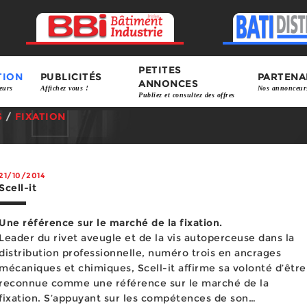
PETITES
TION
PUBLICITÉS
PARTENA
ANNONCES
eurs
Affichez vous !
Nos annonceur
Publiez et consultez des offres
S
/
FIXATION
21/10/2014
Scell-it
Une référence sur le marché de la fixation.
Leader du rivet aveugle et de la vis autoperceuse dans la
distribution professionnelle, numéro trois en ancrages
mécaniques et chimiques, Scell-it affirme sa volonté d’être
reconnue comme une référence sur le marché de la
fixation. S’appuyant sur les compétences de son