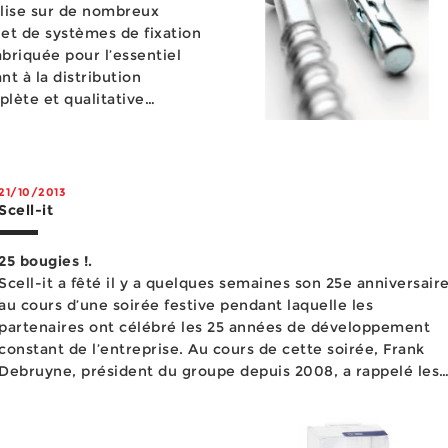
lise sur de nombreux
et de systèmes de fixation
briquée pour l’essentiel
t à la distribution
lète et qualitative
la marque espagnole
i&eg...
21/10/2013
Scell-it
25 bougies !.
Scell-it a fêté il y a quelques semaines son 25e anniversair
au cours d’une soirée festive pendant laquelle les
partenaires ont célébré les 25 années de développement
constant de l’entreprise. Au cours de cette soirée, Frank
Debruyne, président du groupe depuis 2008, a rappelé les
liens familiaux puissants qui ont permis à l’entreprise
nordi...