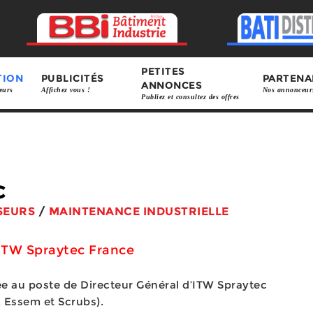
PETITES
TION
PUBLICITÉS
PARTENA
ANNONCES
eurs
Affichez vous !
Nos annonceur
Publiez et consultez des offres
c
SEURS
/
MAINTENANCE INDUSTRIELLE
’ITW Spraytec France
e au poste de Directeur Général d’ITW Spraytec
, Essem et Scrubs).