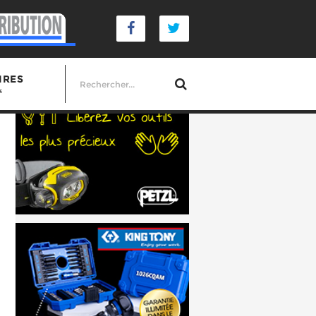
IRES
s