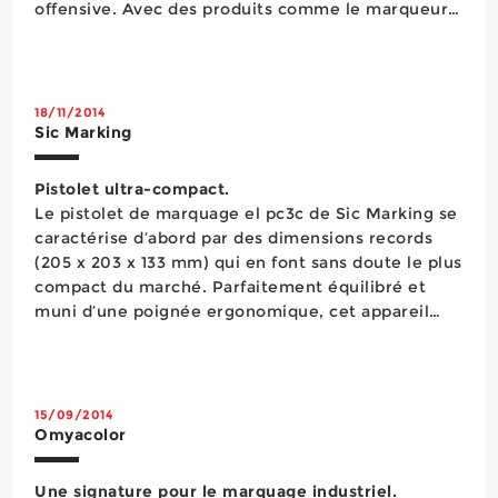
offensive. Avec des produits comme le marqueur à
encre permanente Pica-Ink Tieflochmarker qui
bénéficie d’une mine télescopique et r&...
18/11/2014
Sic Marking
Pistolet ultra-compact.
Le pistolet de marquage el pc3c de Sic Marking se
caractérise d’abord par des dimensions records
(205 x 203 x 133 mm) qui en font sans doute le plus
compact du marché. Parfaitement équilibré et
muni d’une poignée ergonomique, cet appareil
d’un poids inférieur à 3 kg est aussi très
confortable d’utilisation. Cet appareil permettant
de marquer facilement et pr&eacu...
15/09/2014
Omyacolor
Une signature pour le marquage industriel.