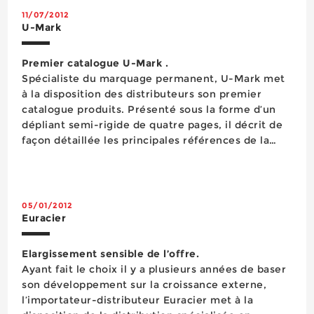
11/07/2012
U-Mark
Premier catalogue U-Mark .
Spécialiste du marquage permanent, U-Mark met
à la disposition des distributeurs son premier
catalogue produits. Présenté sous la forme d’un
dépliant semi-rigide de quatre pages, il décrit de
façon détaillée les principales références de la
marque (feutres à encre, feutres & peintures dont
un modèle greenlabel, marqueur, marqueur à
pei...
05/01/2012
Euracier
Elargissement sensible de l’offre.
Ayant fait le choix il y a plusieurs années de baser
son développement sur la croissance externe,
l’importateur-distributeur Euracier met à la