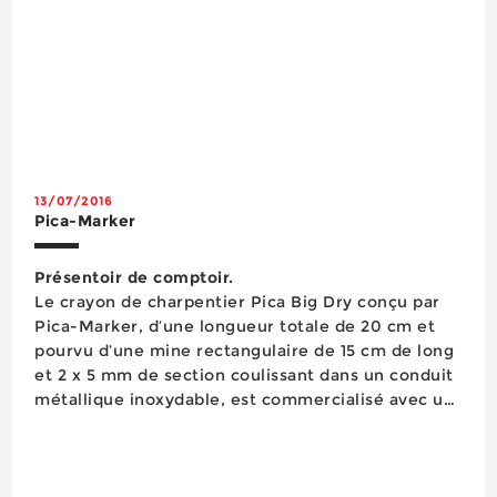
13/07/2016
Pica-Marker
Présentoir de comptoir.
Le crayon de charpentier Pica Big Dry conçu par
Pica-Marker, d’une longueur totale de 20 cm et
pourvu d’une mine rectangulaire de 15 cm de long
et 2 x 5 mm de section coulissant dans un conduit
métallique inoxydable, est commercialisé avec un
vaste assortiment de mines vendues sous étui
plastique : mine charpentier 2H (bois sec), mine
maçon 10H (maçonnerie rugueuse), mine An...