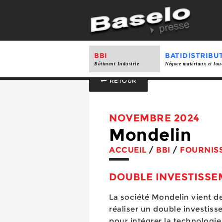
BBI
BATIDISTRIBU
Bâtiment Industrie
Négoce matériaux et lou
RETOUR
NOVEMBRE 2024
Mondelin
ACCUEIL
/
BBI
/
FOURNIS
DOUBLE INVESTISS
La société Mondelin vient d
réaliser un double investis
pour intégrer la technologie