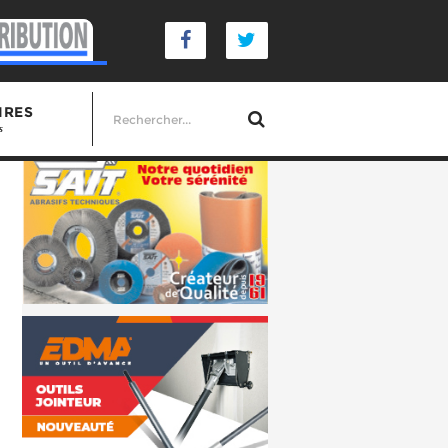
IRES
s