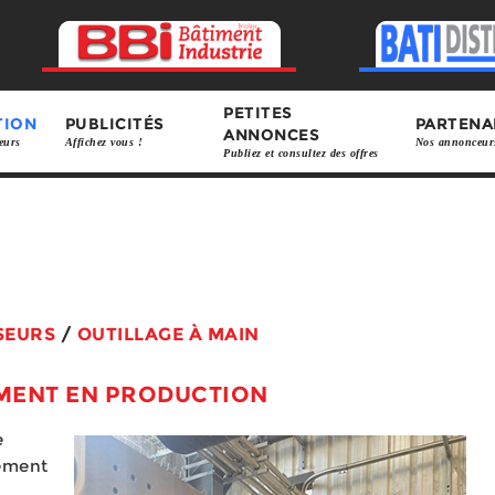
PETITES
TION
PUBLICITÉS
PARTENA
ANNONCES
eurs
Affichez vous !
Nos annonceur
Publiez et consultez des offres
SEURS
/
OUTILLAGE À MAIN
EMENT EN PRODUCTION
e
sement