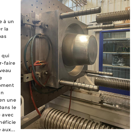
e à un
r la
bas
 qui
r-faire
iveau
e
moment
un
en une
Dans le
e avec
néficie
 aux...