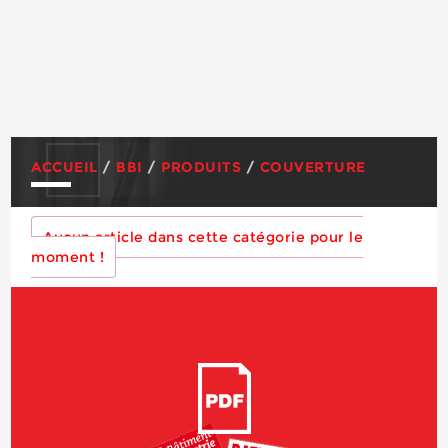
ACCUEIL
/
BBI
/
PRODUITS
/
COUVERTURE
Aucun article dans cette catégorie pour le
moment !